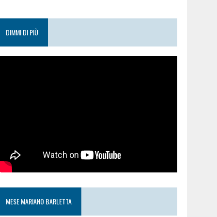
DIMMI DI PIÙ
MESE MARIANO BARLETTA