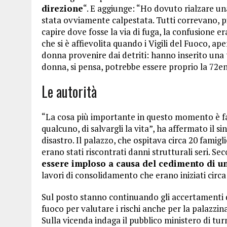
direzione
“. E aggiunge: “Ho dovuto rialzare un
stata ovviamente calpestata. Tutti correvano,
capire dove fosse la via di fuga, la confusione er
che si è affievolita quando i Vigili del Fuoco, a
donna provenire dai detriti: hanno inserito una t
donna, si pensa, potrebbe essere proprio la 72en
Le autorità
“La cosa più importante in questo momento è fare 
qualcuno, di salvargli la vita”, ha affermato il s
disastro. Il palazzo, che ospitava circa 20 famig
erano stati riscontrati danni strutturali seri. Se
essere imploso a causa del cedimento di un 
lavori di consolidamento che erano iniziati circa
Sul posto stanno continuando gli accertamenti da
fuoco per valutare i rischi anche per la palazzin
Sulla vicenda indaga il pubblico ministero di tur