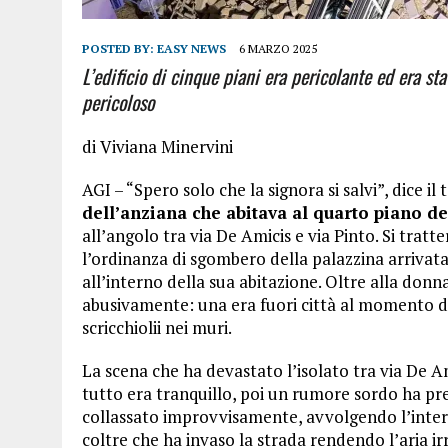
POSTED BY:
EASY NEWS
6 MARZO 2025
L’edificio di cinque piani era pericolante ed era s
pericoloso
di Viviana Minervini
AGI – “Spero solo che la signora si salvi”, dice i
dell’anziana che abitava al quarto piano de
all’angolo tra via De Amicis e via Pinto. Si trat
l’ordinanza di sgombero della palazzina arrivata
all’interno della sua abitazione. Oltre alla don
abusivamente: una era fuori città al momento del 
scricchiolii nei muri.
La scena che ha devastato l’isolato tra via De Am
tutto era tranquillo, poi un rumore sordo ha prec
collassato improvvisamente, avvolgendo l’intera
coltre che ha invaso la strada rendendo l’aria irr