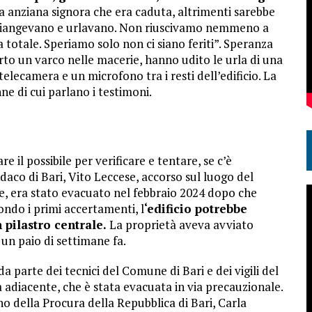
a anziana signora che era caduta, altrimenti sarebbe
 piangevano e urlavano. Non riuscivamo nemmeno a
a totale. Speriamo solo non ci siano feriti”. Speranza
perto un varco nelle macerie, hanno udito le urla di una
elecamera e un microfono tra i resti dell’edificio. La
ne di cui parlano i testimoni.
il possibile per verificare e tentare, se c’è
indaco di Bari, Vito Leccese, accorso sul luogo del
lie, era stato evacuato nel febbraio 2024 dopo che
condo i primi accertamenti, l
‘edificio potrebbe
pilastro centrale.
La proprietà aveva avviato
 un paio di settimane fa.
 parte dei tecnici del Comune di Bari e dei vigili del
a adiacente, che è stata evacuata in via precauzionale.
no della Procura della Repubblica di Bari, Carla