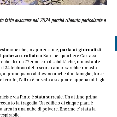
tato fatto evacuare nel 2024 perché ritenuto pericolante e
l testimone che, in apprensione,
parla ai giornalisti
l palazzo crollato
a Bari, nel quartiere Carrassi,
terebbe di una 72enne con disabilità che, nonostante
 il 24 febbraio dello scorso anno, sarebbe rimasta
na, al primo piano abitavano anche due famiglie, forse
crollo, l’altra è riuscita a scappare appena uditi gli
icis e via Pinto è stata surreale. Un attimo prima
eduto la tragedia. Un edificio di cinque piani è
 area in una nube di polvere. Enorme e’ stata la
espirabile.