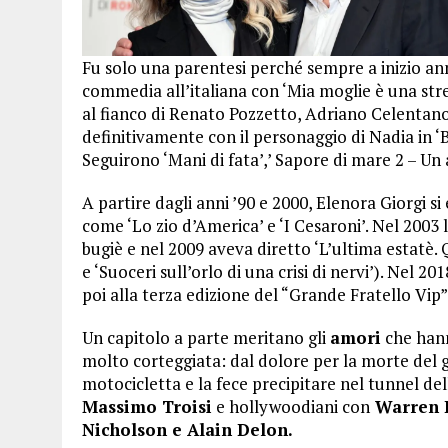
Fu solo una parentesi perché sempre a inizio anni
commedia all’italiana con ‘Mia moglie è una streg
al fianco di Renato Pozzetto, Adriano Celentan
definitivamente con il personaggio di Nadia in ‘B
Seguirono ‘Mani di fata’,’ Sapore di mare 2 – Un 
A partire dagli anni ’90 e 2000, Elenora Giorgi 
come ‘Lo zio d’America’ e ‘I Cesaroni’. Nel 2003
bugiè e nel 2009 aveva diretto ‘L’ultima estatè. 
e ‘Suoceri sull’orlo di una crisi di nervi’). Nel 2
poi alla terza edizione del “Grande Fratello Vip”
Un capitolo a parte meritano gli
amori
che hann
molto corteggiata: dal dolore per la morte del
motocicletta e la fece precipitare nel tunnel del
Massimo Troisi
e hollywoodiani con
Warren B
Nicholson e Alain Delon.