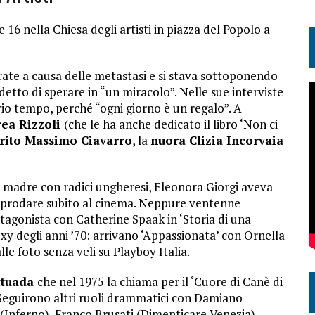
e 16 nella Chiesa degli artisti in piazza del Popolo a
rate a causa delle metastasi e si stava sottoponendo
detto di sperare in “un miracolo”. Nelle sue interviste
rio tempo, perché “ogni giorno è un regalo”. A
drea Rizzoli
(che le ha anche dedicato il libro ‘Non ci
arito Massimo Ciavarro
, la
nuora Clizia Incorvaia
e madre con radici ungheresi, Eleonora Giorgi aveva
approdare subito al cinema. Neppure ventenne
otagonista con Catherine Spaak in ‘Storia di una
sexy degli anni ’70: arrivano ‘Appassionata’ con Ornella
alle foto senza veli su Playboy Italia.
ttuada
che nel 1975 la chiama per il ‘Cuore di Canè di
eguirono altri ruoli drammatici con Damiano
(Inferno), Franco Brusati (Dimenticare Venezia),