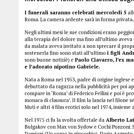
I funerali saranno celebrati mercoledì 5
all
Roma. La camera ardente sarà in forma privata.
Negli ultimi mesi le sue condizioni erano peggio
alla terapia del dolore ma fino all’ultimo aveva 
da malata aveva invitato a non sprecare il prop
sostenerla fino sono stati all’ultimo
i figli An
sono buone notiziè) e
Paolo Ciavarro, l’ex m
e l’adorato nipotino Gabriele.
Nata a Roma nel 1953, padre di origine inglese 
debuttato da ragazza nella pubblicità per poi 
compare in ‘Roma’ di Federico Fellini e poi è pr
monaca di clausura’. Il film la lancia nel filone 
Muti e altri 4 film erotici solo nel 1974, insieme 
Nel 1975 ci fu la svolta offertale da
Alberto La
Bulgakov con Max von Sydow e Cochi Ponzoni. S
Damiani (Un uomo in ginocchio), Dario Argento 