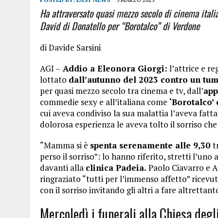
Ha attraversato quasi mezzo secolo di cinema italia
David di Donatello per “Borotalco” di Verdone
di Davide Sarsini
AGI –
Addio a Eleonora Giorgi:
l’attrice e re
lottato
dall’autunno del 2023 contro un tum
per quasi mezzo secolo tra cinema e tv, dall’
app
commedie sexy e all’italiana come
‘Borotalco’ 
cui aveva condiviso la sua malattia l’aveva fatt
dolorosa esperienza le aveva tolto il sorriso ch
“Mamma si è
spenta serenamente alle 9,30
t
perso il sorriso”: lo hanno riferito, stretti l’uno a
davanti alla
clinica Padeia.
Paolo Ciavarro e A
ringraziato “tutti per l’immenso affetto” rice
con il sorriso invitando gli altri a fare altrettan
Mercoledì i funerali alla Chiesa degli