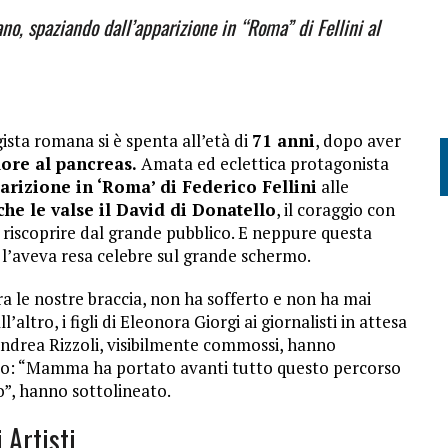
no, spaziando dall’apparizione in “Roma” di Fellini al
gista romana si è spenta all’età di
71 anni
, dopo aver
ore al pancreas.
Amata ed eclettica protagonista
arizione in ‘Roma’ di Federico Fellini
alle
che le valse il David di Donatello
, il coraggio con
a riscoprire dal grande pubblico. E neppure questa
e l’aveva resa celebre sul grande schermo.
ra le nostre braccia, non ha sofferto e non ha mai
ll’altro, i figli di Eleonora Giorgi ai giornalisti in attesa
ndrea Rizzoli, visibilmente commossi, hanno
vuto: “Mamma ha portato avanti tutto questo percorso
to”, hanno sottolineato.
 Artisti