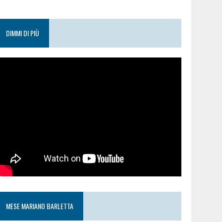
DIMMI DI PIÙ
MESE MARIANO BARLETTA