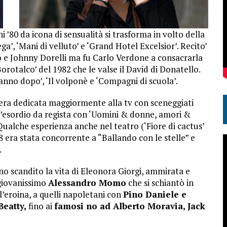
 ’80 da icona di sensualità si trasforma in volto della
a’, ‘Mani di velluto’ e ‘Grand Hotel Excelsior’. Recito’
o e Johnny Dorelli ma fu Carlo Verdone a consacrarla
orotalco’ del 1982 che le valse il David di Donatello.
anno dopo’, ‘Il volponè e ‘Compagni di scuola’.
si era dedicata maggiormente alla tv con sceneggiati
 l’esordio da regista con ‘Uomini & donne, amori &
Qualche esperienza anche nel teatro (‘Fiore di cactus’
018 era stata concorrente a “Ballando con le stelle” e
.
o scandito la vita di Eleonora Giorgi, ammirata e
 giovanissimo
Alessandro Momo
che si schiantò in
l’eroina, a quelli napoletani con
Pino Daniele e
eatty,
fino ai
famosi no ad Alberto Moravia, Jack