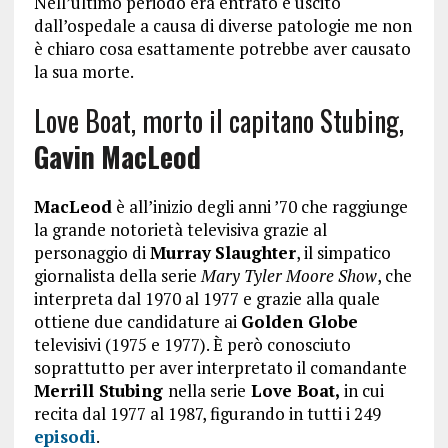
Nell’ultimo periodo era entrato e uscito
dall’ospedale a causa di diverse patologie me non
è chiaro cosa esattamente potrebbe aver causato
la sua morte.
Love Boat, morto il capitano Stubing,
Gavin
MacLeod
MacLeod
è all’inizio degli anni ’70 che raggiunge
la grande notorietà televisiva grazie al
personaggio di
Murray
Slaughter
, il simpatico
giornalista della serie
Mary Tyler Moore Show
, che
interpreta dal 1970 al 1977 e grazie alla quale
ottiene due candidature ai
Golden Globe
televisivi (1975 e 1977). È però conosciuto
soprattutto per aver interpretato il comandante
Merrill Stubing
nella serie
Love Boat,
in cui
recita dal 1977 al 1987, figurando in tutti i 249
episodi
.