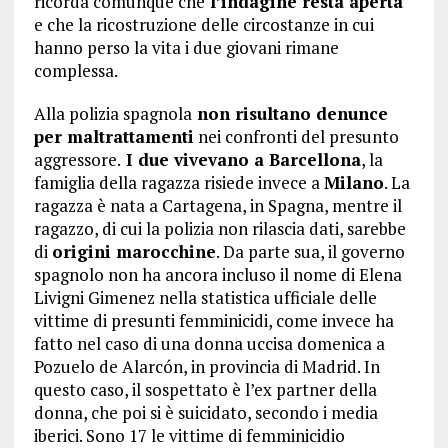
ricorda comunque che
l’indagine resta aperta
e che la ricostruzione delle circostanze in cui
hanno perso la vita i due giovani rimane
complessa.
Alla polizia spagnola
non risultano denunce
per maltrattamenti
nei confronti del presunto
aggressore.
I due vivevano a Barcellona
, la
famiglia della ragazza risiede invece a
Milano
. La
ragazza è nata a Cartagena, in Spagna, mentre il
ragazzo, di cui la polizia non rilascia dati, sarebbe
di
origini marocchine
. Da parte sua, il governo
spagnolo non ha ancora incluso il nome di Elena
Livigni Gimenez nella statistica ufficiale delle
vittime di presunti femminicidi, come invece ha
fatto nel caso di una donna uccisa domenica a
Pozuelo de Alarcón, in provincia di Madrid. In
questo caso, il sospettato è l’ex partner della
donna, che poi si è suicidato, secondo i media
iberici. Sono 17 le vittime di femminicidio