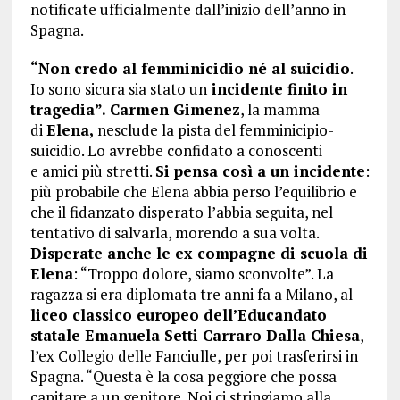
notificate ufficialmente dall’inizio dell’anno in
Spagna.
“Non credo al
femminicidio né al suicidio
.
Io sono sicura sia stato un
incidente
finito in
tragedia”.
Carmen Gimenez
, la mamma
di
Elena,
nesclude la pista del femminicipio-
suicidio. Lo avrebbe confidato a conoscenti
e amici più stretti.
Si pensa così a un incidente
:
più probabile che Elena abbia perso l’equilibrio e
che il fidanzato disperato l’abbia seguita, nel
tentativo di salvarla, morendo a sua volta.
Disperate anche le ex compagne di scuola di
Elena
: “Troppo dolore, siamo sconvolte”. La
ragazza si era diplomata tre anni fa a Milano, al
liceo classico europeo dell’Educandato
statale Emanuela Setti Carraro Dalla Chiesa
,
l’ex Collegio delle Fanciulle, per poi trasferirsi in
Spagna. “Questa è la cosa peggiore che possa
capitare a un genitore. Noi ci stringiamo alla