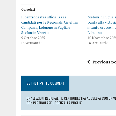
Correlati
Il centrodestra ufficializza i
Meloni in Puglia: 
candidati per le Regionali: Cirielli in
punta alla vittoria
Campania, Lobuono in Puglia e
intanto cresce il
Stefani in Veneto
Lobuono
9 Ottobre 2025
10 Novembre 202
In "Attualità"
In "Attualità"
Previous po
BE THE FIRST TO COMMENT
ON "ELEZIONI REGIONALI: IL CENTRODESTRA ACCELERA CON UN V
CON PARTICOLARE URGENZA, LA PUGLIA"