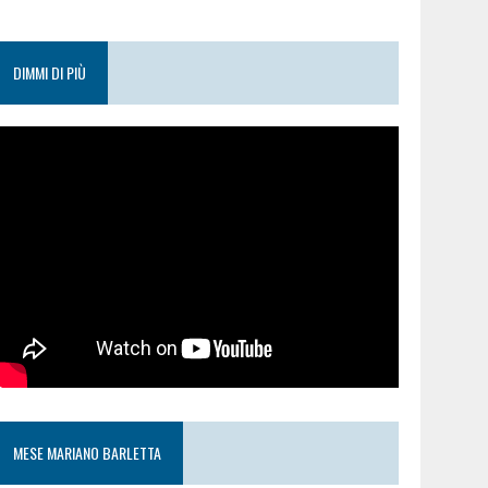
DIMMI DI PIÙ
MESE MARIANO BARLETTA