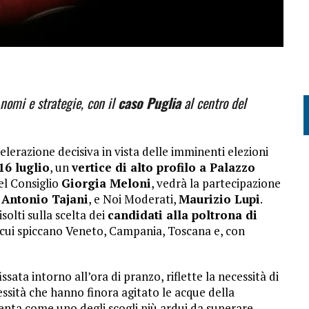
 nomi e strategie, con il
caso Puglia
al centro del
lerazione decisiva in vista delle imminenti elezioni
16 luglio
, un
vertice di alto profilo a Palazzo
el Consiglio
Giorgia Meloni
, vedrà la partecipazione
,
Antonio Tajani
, e Noi Moderati,
Maurizio Lupi
.
isolti sulla scelta dei
candidati alla poltrona di
a cui spiccano Veneto, Campania, Toscana e, con
ata intorno all’ora di pranzo, riflette la necessità di
ssità che hanno finora agitato le acque della
esenta come uno degli scogli più ardui da superare.