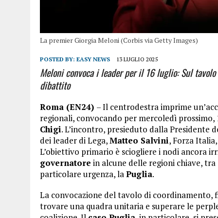
La premier Giorgia Meloni (Corbis via Getty Images)
POSTED BY:
EASY NEWS
13 LUGLIO 2025
Meloni convoca i leader per il 16 luglio: Sul tavolo
dibattito
Roma (EN24)
– Il centrodestra imprime un’acce
regionali, convocando per mercoledì prossimo,
Chigi
. L’incontro, presieduto dalla Presidente d
dei leader di Lega,
Matteo Salvini
, Forza Italia
L’obiettivo primario è sciogliere i nodi ancora irr
governatore
in alcune delle regioni chiave, tr
particolare urgenza, la
Puglia
.
La convocazione del tavolo di coordinamento, fiss
trovare una quadra unitaria e superare le perple
coalizione. Il
caso Puglia
, in particolare, si pr