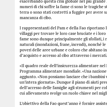
esacerbando questa crisi globale nel più grande P
numeri di chi soffre la fame ci sono le tragiche s
terra o sono stati costretti a fuggire per avere s
mancanza di cibo.
I rappresentanti del Pam e della Fao riportano l
villaggi per trovare le loro case bruciate e i loro
fame sono dunque principalmente gli sfollati, i ri
naturali (inondazioni, frane, incendi), nonché le
poveri delle aree urbane e coloro che abitano i
d’acquisto e accesso al cibo attraverso i mercati
«Il quadro reale dell’insicurezza alimentare nel
Programma alimentare mondiale. «Una nazione dev
aggiunto. «Non possiamo lasciare che i bambini va
un’intera giornata». Dunque il piano di aiuti pr
dell’accesso delle famiglie agli strumenti per col
cui allevamento svolge un ruolo chiave nel mig
L’obiettivo della Fao quest’anno è fornire assist