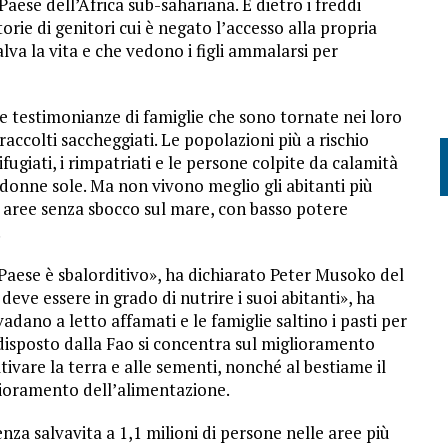
aese dell’Africa sub-sahariana. E dietro i freddi
torie di genitori cui è negato l’accesso alla propria
alva la vita e che vedono i figli ammalarsi per
e testimonianze di famiglie che sono tornate nei loro
 raccolti saccheggiati. Le popolazioni più a rischio
fugiati, i rimpatriati e le persone colpite da calamità
 donne sole. Ma non vivono meglio gli abitanti più
n aree senza sbocco sul mare, con basso potere
.
 Paese è sbalorditivo», ha dichiarato Peter Musoko del
e essere in grado di nutrire i suoi abitanti», ha
dano a letto affamati e le famiglie saltino i pasti per
edisposto dalla Fao si concentra sul miglioramento
tivare la terra e alle sementi, nonché al bestiame il
lioramento dell’alimentazione.
enza salvavita a 1,1 milioni di persone nelle aree più