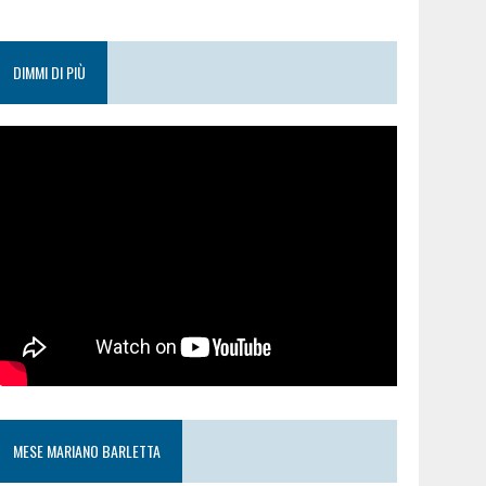
DIMMI DI PIÙ
MESE MARIANO BARLETTA