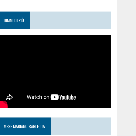
DIMMI DI PIÙ
MESE MARIANO BARLETTA