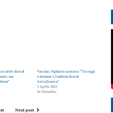
sso delle dosi di
Vaccino, Figliuolo assicura: “Tra oggi
tante, ma
e domani 1,3 milioni dosi di
ilioni”
AstraZeneca”
1 Aprile 2021
In "Attualità"
st
Next post