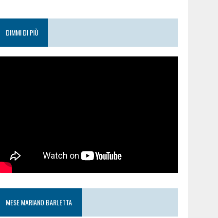
DIMMI DI PIÙ
MESE MARIANO BARLETTA