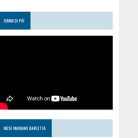
DIMMI DI PIÙ
MESE MARIANO BARLETTA