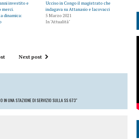
anni investito e
Ucciso in Congo il magistrato che
o merci.
indagava su Attanasio e Iacovacci
la dinamica:
5 Marzo 2021
o
In "Attualità"
st
Next post
O IN UNA STAZIONE DI SERVIZIO SULLA SS 673"