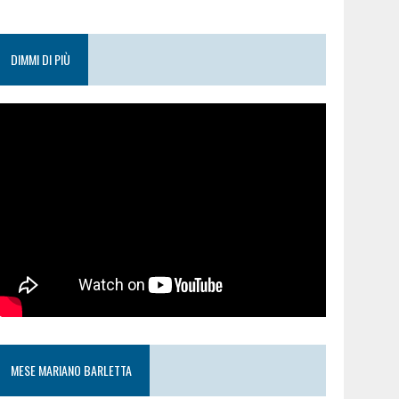
DIMMI DI PIÙ
MESE MARIANO BARLETTA