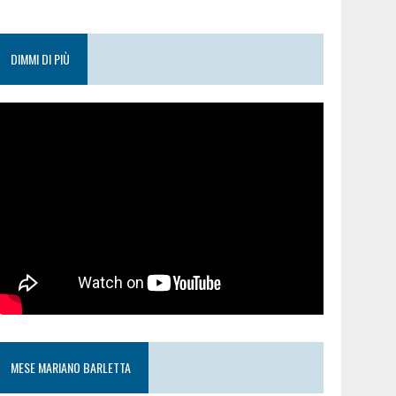
DIMMI DI PIÙ
MESE MARIANO BARLETTA