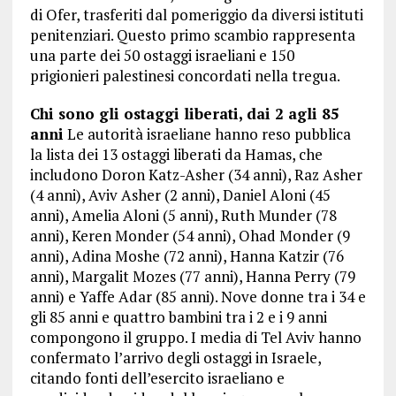
di Ofer, trasferiti dal pomeriggio da diversi istituti
penitenziari. Questo primo scambio rappresenta
una parte dei 50 ostaggi israeliani e 150
prigionieri palestinesi concordati nella tregua.
Chi sono gli ostaggi liberati, dai 2 agli 85
anni
Le autorità israeliane hanno reso pubblica
la lista dei 13 ostaggi liberati da Hamas, che
includono Doron Katz-Asher (34 anni), Raz Asher
(4 anni), Aviv Asher (2 anni), Daniel Aloni (45
anni), Amelia Aloni (5 anni), Ruth Munder (78
anni), Keren Monder (54 anni), Ohad Monder (9
anni), Adina Moshe (72 anni), Hanna Katzir (76
anni), Margalit Mozes (77 anni), Hanna Perry (79
anni) e Yaffe Adar (85 anni). Nove donne tra i 34 e
gli 85 anni e quattro bambini tra i 2 e i 9 anni
compongono il gruppo. I media di Tel Aviv hanno
confermato l’arrivo degli ostaggi in Israele,
citando fonti dell’esercito israeliano e