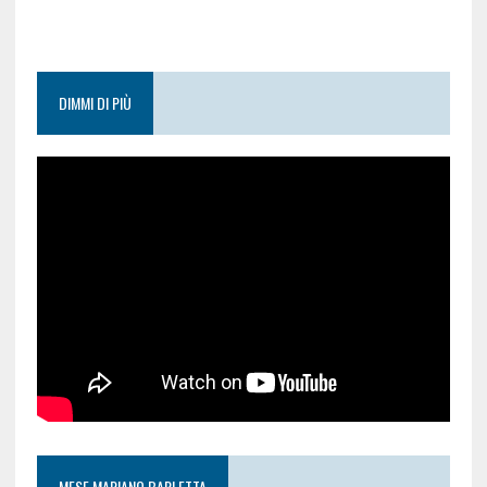
DIMMI DI PIÙ
MESE MARIANO BARLETTA