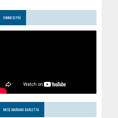
DIMMI DI PIÙ
MESE MARIANO BARLETTA