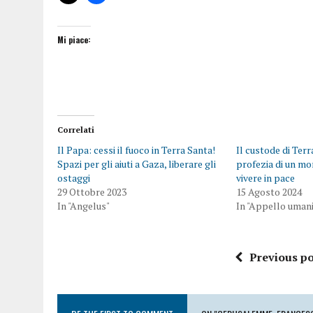
Mi piace:
Correlati
Il Papa: cessi il fuoco in Terra Santa!
Il custode di Ter
Spazi per gli aiuti a Gaza, liberare gli
profezia di un mo
ostaggi
vivere in pace
29 Ottobre 2023
15 Agosto 2024
In "Angelus"
In "Appello umani
Previous po