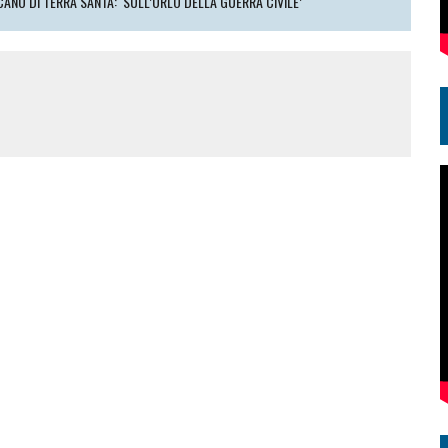
NO DI TERRA SANTA: ‘SULL’ORLO DELLA GUERRA CIVILE’"