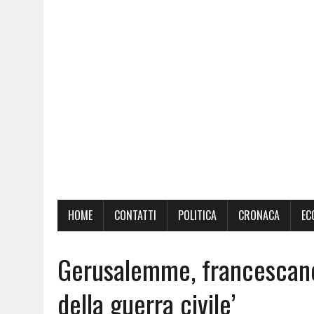
HOME
CONTATTI
POLITICA
CRONACA
EC
Gerusalemme, francescano d
della guerra civile’