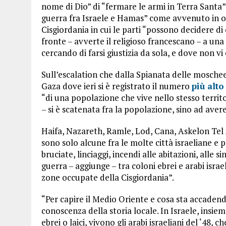
nome di Dio” di “fermare le armi in Terra Santa
guerra fra Israele e Hamas” come avvenuto in oc
Cisgiordania in cui le parti “possono decidere di
fronte – avverte il religioso francescano – a una
cercando di farsi giustizia da sola, e dove non vi
Sull’escalation che dalla Spianata delle mosche
Gaza dove ieri si è registrato il numero
più alto
“di una popolazione che vive nello stesso territor
– si è scatenata fra la popolazione, sino ad avere
Haifa, Nazareth, Ramle, Lod, Cana, Askelon Tel
sono solo alcune fra le molte città israeliane e 
bruciate, linciaggi, incendi alle abitazioni, alle s
guerra – aggiunge – tra coloni ebrei e arabi israel
zone occupate della Cisgiordania”.
“Per capire il Medio Oriente e cosa sta accaden
conoscenza della storia locale. In Israele, insieme
ebrei o laici, vivono gli arabi israeliani del ‘48