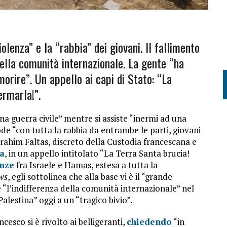
iolenza” e la “rabbia” dei giovani. Il fallimento
 della comunità internazionale. La gente “ha
morire”. Un appello ai capi di Stato: “La
ermarla!”.
a guerra civile” mentre si assiste “inermi ad una
 “con tutta la rabbia da entrambe le parti, giovani
Ibrahim Faltas, discreto della Custodia francescana e
ta
, in un appello intitolato “La Terra Santa brucia!
enze
fra Israele e Hamas, estesa a tutta la
ws
, egli sottolinea che alla base vi è il “grande
e “l’indifferenza della comunità internazionale” nel
Palestina” oggi a un “tragico bivio”.
cesco si è rivolto ai belligeranti,
chiedendo
“in