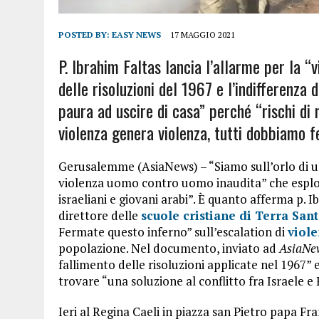
POSTED BY:
EASY NEWS
17 MAGGIO 2021
P. Ibrahim Faltas lancia l’allarme per la “v
delle risoluzioni del 1967 e l’indifferenza
paura ad uscire di casa” perché “rischi di 
violenza genera violenza,
tutti dobbiamo f
Gerusalemme (AsiaNews) – “Siamo sull’orlo di un
violenza uomo contro uomo inaudita” che esplode
israeliani e giovani arabi”. È quanto afferma p. 
direttore delle
scuole cristiane di Terra San
Fermate questo inferno” sull’escalation di
viol
popolazione. Nel documento, inviato ad
AsiaNe
fallimento delle risoluzioni applicate nel 1967” 
trovare “una soluzione al conflitto fra Israele e 
Ieri al Regina Caeli in piazza san Pietro papa Fran