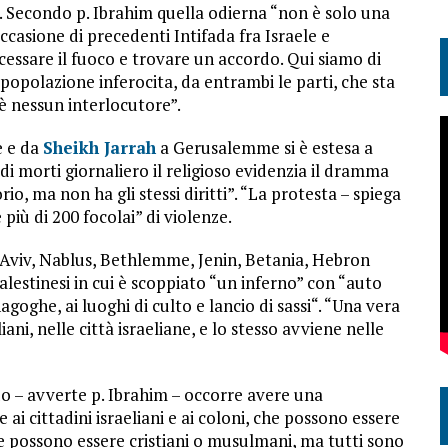
”. Secondo p. Ibrahim quella odierna “non è solo una
casione di precedenti Intifada fra Israele e
 cessare il fuoco e trovare un accordo. Qui siamo di
 popolazione inferocita, da entrambi le parti, che sta
 è nessun interlocutore”.
e e da
Sheikh Jarrah
a Gerusalemme si è estesa a
di morti giornaliero il religioso evidenzia il dramma
io, ma non ha gli stessi diritti”. “La protesta – spiega
 più di 200 focolai” di violenze.
 Aviv, Nablus, Bethlemme, Jenin, Betania, Hebron
palestinesi in cui è scoppiato “un inferno” con “auto
inagoghe, ai luoghi di culto e lancio di sassi“. “Una vera
iani, nelle città israeliane, e lo stesso avviene nelle
do – avverte p. Ibrahim – occorre avere una
 ai cittadini israeliani e ai coloni, che possono essere
, che possono essere cristiani o musulmani, ma tutti sono