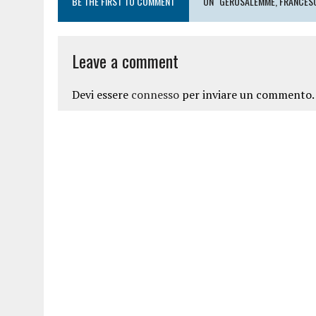
BE THE FIRST TO COMMENT
ON "GERUSALEMME, FRANCESCA
Leave a comment
Devi essere
connesso
per inviare un commento.