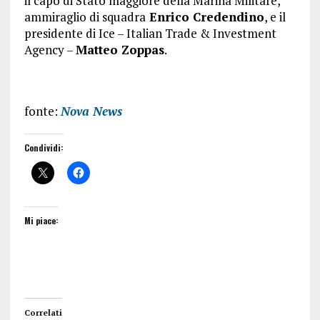
il capo di Stato maggiore della Marina Militare,
ammiraglio di squadra
Enrico Credendino
, e il
presidente di Ice – Italian Trade & Investment
Agency –
Matteo Zoppas
.
fonte:
Nova News
Condividi:
Mi piace:
Correlati