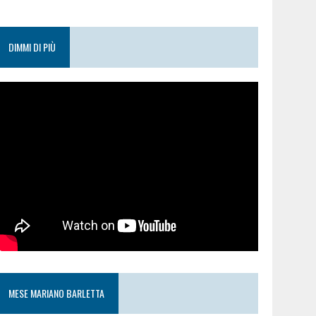
DIMMI DI PIÙ
MESE MARIANO BARLETTA