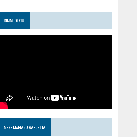
DIMMI DI PIÙ
MESE MARIANO BARLETTA