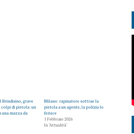
el Brindisino, grave
Milano: rapinatore sottrae la
 colpi di pistola: un
pistola a un agente, la polizia lo
n una mazza da
ferisce
1 Febbraio 2026
In "Attualità"