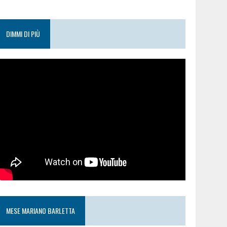
DIMMI DI PIÙ
MESE MARIANO BARLETTA