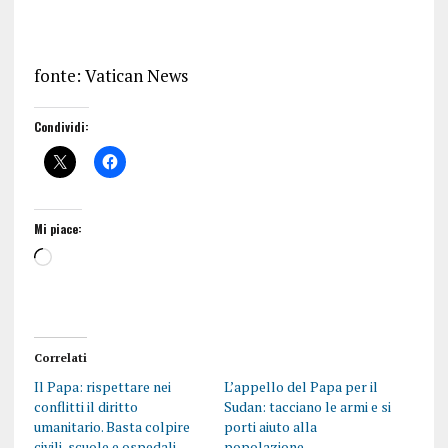
fonte: Vatican News
Condividi:
Mi piace:
Correlati
Il Papa: rispettare nei
L’appello del Papa per il
conflitti il diritto
Sudan: tacciano le armi e si
umanitario. Basta colpire
porti aiuto alla
civili, scuole e ospedali
popolazione