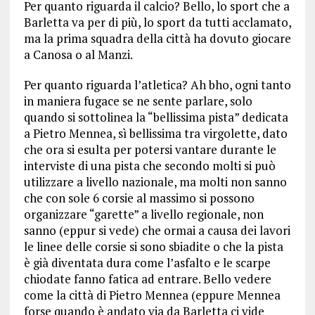
Per quanto riguarda il calcio? Bello, lo sport che a
Barletta va per di più, lo sport da tutti acclamato,
ma la prima squadra della città ha dovuto giocare
a Canosa o al Manzi.
Per quanto riguarda l’atletica? Ah bho, ogni tanto
in maniera fugace se ne sente parlare, solo
quando si sottolinea la “bellissima pista” dedicata
a Pietro Mennea, sì bellissima tra virgolette, dato
che ora si esulta per potersi vantare durante le
interviste di una pista che secondo molti si può
utilizzare a livello nazionale, ma molti non sanno
che con sole 6 corsie al massimo si possono
organizzare “garette” a livello regionale, non
sanno (eppur si vede) che ormai a causa dei lavori
le linee delle corsie si sono sbiadite o che la pista
è già diventata dura come l’asfalto e le scarpe
chiodate fanno fatica ad entrare. Bello vedere
come la città di Pietro Mennea (eppure Mennea
forse quando è andato via da Barletta ci vide