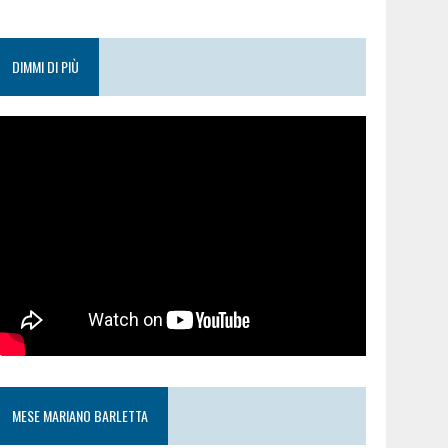
DIMMI DI PIÙ
MESE MARIANO BARLETTA