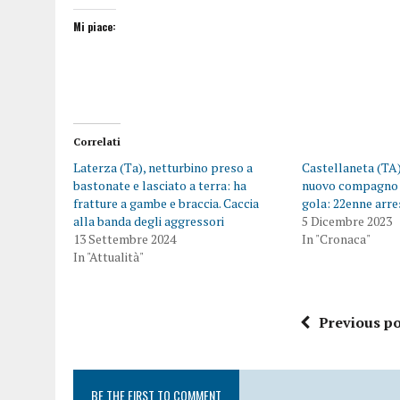
Mi piace:
Correlati
Laterza (Ta), netturbino preso a
Castellaneta (TA)
bastonate e lasciato a terra: ha
nuovo compagno e
fratture a gambe e braccia. Caccia
gola: 22enne arr
alla banda degli aggressori
5 Dicembre 2023
13 Settembre 2024
In "Cronaca"
In "Attualità"
Previous po
BE THE FIRST TO COMMENT