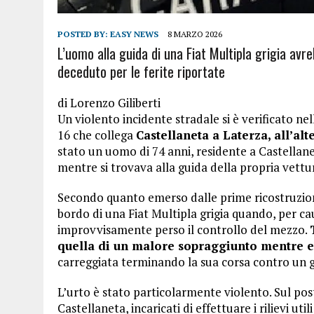
POSTED BY:
EASY NEWS
8 MARZO 2026
L’uomo alla guida di una Fiat Multipla grigia av
deceduto per le ferite riportate
di
Lorenzo Giliberti
Un violento incidente stradale si è verificato ne
16 che collega
Castellaneta a Laterza, all’alt
stato un uomo di 74 anni, residente a Castellan
mentre si trovava alla guida della propria vettu
Secondo quanto emerso dalle prime ricostruzioni
bordo di una Fiat Multipla grigia quando, per c
improvvisamente perso il controllo del mezzo.
quella di un malore sopraggiunto mentre e
carreggiata terminando la sua corsa contro un gr
L’urto è stato particolarmente violento. Sul post
Castellaneta, incaricati di effettuare i rilievi ut