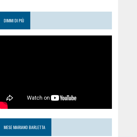
DIMMI DI PIÙ
MESE MARIANO BARLETTA