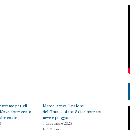
estreme per gli
Meteo, arriva il ciclone
di Novembre: vento,
dell’Immacolata: 8 dicembre con
ulle coste
neve e pioggia
3
7 Dicembre 2023
In "Clima"