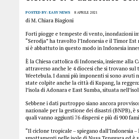
POSTED BY:
EASY NEWS
8 APRILE 2021
di M. Chiara Biagioni
Forti piogge e tempeste di vento, inondazioni im
“Serodja” ha travolto l’Indonesia e il Timor Est n
si è abbattuto in questo modo in Indonesia inn
È la Chiesa cattolica di Indonesia, insieme alla C
attraverso anche le 4 diocesi che si trovano sul
Weetebula. I danni più imponenti si sono avuti 
state colpite anche la città di Kupang, la reggen
l’isola di Adonara e East Sumba, situata nell’iso
Sebbene i dati purtroppo siano ancora provvisori,
nazionale per la gestione dei disastri (BNPB), è s
quali vanno aggiunti 76 dispersi e più di 900 fam
“Il ciclone tropicale – spiegano dall’Indonesia 
smottamenti nelle isole di Nusa Tenggara ed è sta