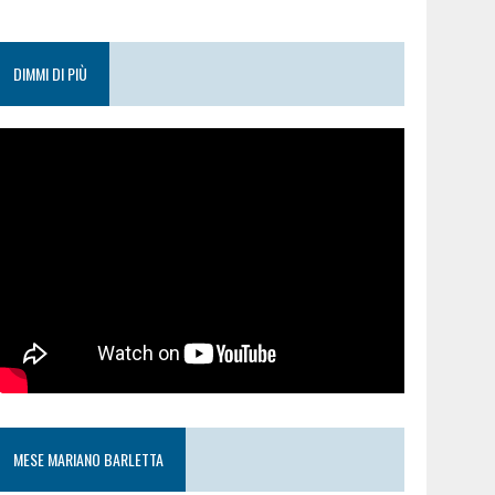
DIMMI DI PIÙ
MESE MARIANO BARLETTA