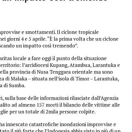
provvise e smottamenti. Il ciclone tropicale
ei giorni 4 e 5 aprile. “È la prima volta che un ciclone
escando un impatto così tremendo”.
aritas locale a fare oggi il punto della situazione
 territorio: l’arcidiocesi Kupang, Atambua, Larantuka e
nella provincia di Nusa Tenggara orientale ma sono
za di Malaka – situata nell’isola di Timor – Larantuka,
la di Sumba.
 sulla base delle informazioni rilasciate dall’Agenzia
alito ad almeno 157 morti il bilancio delle vittime alle
iglie per un totale di 2mila persone colpite.
– ha innescato catastrofiche inondazioni improvvise e
to il più forte che l’Indonesia abbia visto in più di un