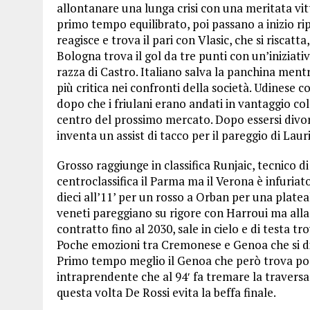
allontanare una lunga crisi con una meritata vitto
primo tempo equilibrato, poi passano a inizio rip
reagisce e trova il pari con Vlasic, che si riscatt
Bologna trova il gol da tre punti con un’iniziat
razza di Castro. Italiano salva la panchina ment
più critica nei confronti della società. Udinese
dopo che i friulani erano andati in vantaggio col
centro del prossimo mercato. Dopo essersi divor
inventa un assist di tacco per il pareggio di Lauri
Grosso raggiunge in classifica Runjaic, tecnico di
centroclassifica il Parma ma il Verona è infuriato
dieci all’11’ per un rosso a Orban per una plate
veneti pareggiano su rigore con Harroui ma alla 
contratto fino al 2030, sale in cielo e di testa tr
Poche emozioni tra Cremonese e Genoa che si di
Primo tempo meglio il Genoa che però trova poc
intraprendente che al 94′ fa tremare la travers
questa volta De Rossi evita la beffa finale.