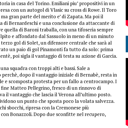
ria in casa del Torino. Emiliani piu’ propositivi in un
resa con un autogol di Vlasic su cross di Rowe. Il Toro
a, ma gran parte del merito e’ di Zapata. Ma poi il
iva di Bernardeschi e una conclusione da attaccante di
re quella di Baroni traballa, con una tifoseria sempre
 colpito e affondato dal Sassuolo in meno di un minuto
 terzo gol di Solet, un difensore centrale che sarà al
ato un paio di gol Pinamonti fa tutto da solo: prima
entè, poi sigla il vantaggio di testa su azione di Garcia.
 una squadra con troppi alti e bassi. Sale a
 perchè, dopo il vantaggio iniziale di Bernabè, resta in
ale e scomposta protesta per un fallo a centrocampo. I
fine Matteo Pellegrino, fresco di un rinnovo di
ova il vantaggio che lascia il Verona all’ultimo posto.
vidono un punto che sposta poco la volata salvezza.
hi sbocchi, ripresa con la Cremonese più
a con Bonazzoli. Dopo due sconfitte nel recupero,