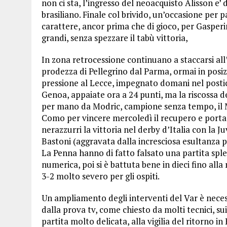
non ci sta, l’ingresso del neoacquisto Alisson e’ 
brasiliano. Finale col brivido, un’occasione per pa
carattere, ancor prima che di gioco, per Gasperi
grandi, senza spezzare il tabù vittoria,
In zona retrocessione continuano a staccarsi al
prodezza di Pellegrino dal Parma, ormai in posiz
pressione al Lecce, impegnato domani nel postic
Genoa, appaiate ora a 24 punti, ma la riscossa d
per mano da Modric, campione senza tempo, il Mil
Como per vincere mercoledì il recupero e portars
nerazzurri la vittoria nel derby d’Italia con la J
Bastoni (aggravata dalla incresciosa esultanza per
La Penna hanno di fatto falsato una partita sple
numerica, poi si è battuta bene in dieci fino all
3-2 molto severo per gli ospiti.
Un ampliamento degli interventi del Var è nece
dalla prova tv, come chiesto da molti tecnici, 
partita molto delicata, alla vigilia del ritorno i