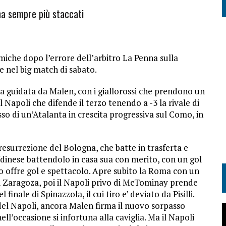
na sempre più staccati
emiche dopo l’errore dell’arbitro La Penna sulla
e nel big match di sabato.
ma guidata da Malen, con i giallorossi che prendono un
 Napoli che difende il terzo tenendo a -3 la rivale di
so di un’Atalanta in crescita progressiva sul Como, in
 resurrezione del Bologna, che batte in trasferta e
’Udinese battendolo in casa sua con merito, con un gol
po offre gol e spettacolo. Apre subito la Roma con un
 di Zaragoza, poi il Napoli privo di McTominay prende
finale di Spinazzola, il cui tiro e’ deviato da Pisilli.
 del Napoli, ancora Malen firma il nuovo sorpasso
ll’occasione si infortuna alla caviglia. Ma il Napoli