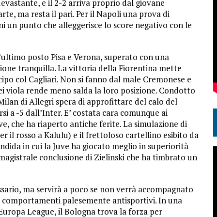
devastante, e il 2-2 arriva proprio dal giovane
rte, ma resta il pari. Per il Napoli una prova di
ni un punto che alleggerisce lo score negativo con le
l’ultimo posto Pisa e Verona, superato con una
ione tranquilla. La vittoria della Fiorentina mette
ipo col Cagliari. Non si fanno dal male Cremonese e
ei viola rende meno salda la loro posizione. Condotto
an di Allegri spera di approfittare del calo del
i a -5 dall’Inter. E’ costata cara comunque ai
uve, che ha riaperto antiche ferite. La simulazione di
 il rosso a Kalulu) e il frettoloso cartellino esibito da
ndida in cui la Juve ha giocato meglio in superiorità
a magistrale conclusione di Zielinski che ha timbrato un
ssario, ma servirà a poco se non verrà accompagnato
sui comportamenti palesemente antisportivi. In una
n Europa League, il Bologna trova la forza per