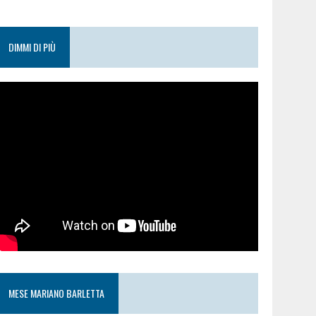
DIMMI DI PIÙ
MESE MARIANO BARLETTA