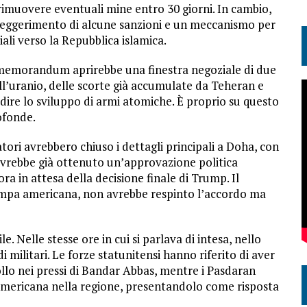
 rimuovere eventuali mine entro 30 giorni. In cambio,
alleggerimento di alcune sanzioni e un meccanismo per
ziali verso la Repubblica islamica.
Il memorandum aprirebbe una finestra negoziale di due
ll’uranio, delle scorte già accumulate da Teheran e
dire lo sviluppo di armi atomiche. È proprio su questo
ofonde.
atori avrebbero chiuso i dettagli principali a Doha, con
 avrebbe già ottenuto un’approvazione politica
a in attesa della decisione finale di Trump. Il
tampa americana, non avrebbe respinto l’accordo ma
 Nelle stesse ore in cui si parlava di intesa, nello
 militari. Le forze statunitensi hanno riferito di aver
ollo nei pressi di Bandar Abbas, mentre i Pasdaran
mericana nella regione, presentandolo come risposta