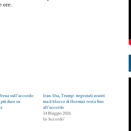
e ore.
frena sull’accordo:
Iran-Usa, Trump: negoziati avanti
 più dure su
ma il blocco di Hormuz resta fino
uz
all’accordo
24 Maggio 2026
In "Accordo"