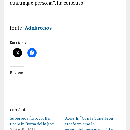
qualunque persona”, ha concluso.
fonte:
Adnkronos
Condividi:
Mi piace:
Correlati
Superlega flop, crolla
Agnelli: “Con la Superlega
titolo in Borsa della Juve
trasformiamo la
21 Aprile 2021
competizione europea”. La