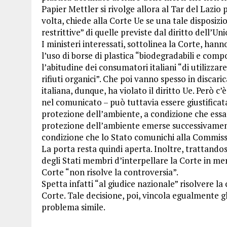
Papier Mettler si rivolge allora al Tar del Lazio
volta, chiede alla Corte Ue se una tale disposi
restrittive” di quelle previste dal diritto dell’Un
I ministeri interessati, sottolinea la Corte, ha
l’uso di borse di plastica “biodegradabili e compo
l’abitudine dei consumatori italiani “di utilizzare
rifiuti organici”. Che poi vanno spesso in discaric
italiana, dunque, ha violato il diritto Ue. Però 
nel comunicato – può tuttavia essere giustificata 
protezione dell’ambiente, a condizione che essa 
protezione dell’ambiente emerse successivament
condizione che lo Stato comunichi alla Commissio
La porta resta quindi aperta. Inoltre, trattandosi
degli Stati membri d’interpellare la Corte in mer
Corte “non risolve la controversia”.
Spetta infatti “al giudice nazionale” risolvere l
Corte. Tale decisione, poi, vincola egualmente gl
problema simile.