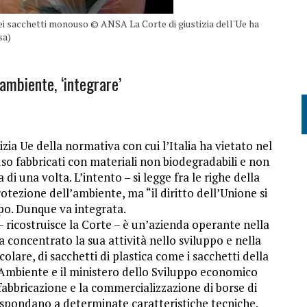
o dei sacchetti monouso © ANSA La Corte di giustizia dell'Ue ha
sa)
ambiente, ‘integrare’
zia Ue della normativa con cui l’Italia ha vietato nel
o fabbricati con materiali non biodegradabili e non
di una volta. L’intento – si legge fra le righe della
rotezione dell’ambiente, ma “il diritto dell’Unione si
po. Dunque va integrata.
 ricostruisce la Corte – è un’azienda operante nella
ha concentrato la sua attività nello sviluppo e nella
colare, di sacchetti di plastica come i sacchetti della
l’Ambiente e il ministero dello Sviluppo economico
 fabbricazione e la commercializzazione di borse di
 rispondano a determinate caratteristiche tecniche.