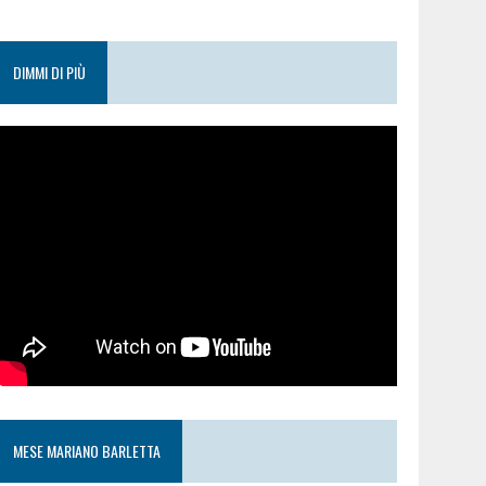
DIMMI DI PIÙ
MESE MARIANO BARLETTA