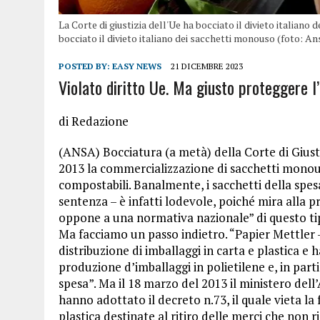
La Corte di giustizia dell'Ue ha bocciato il divieto italian
bocciato il divieto italiano dei sacchetti monouso (foto: An
POSTED BY:
EASY NEWS
21 DICEMBRE 2023
Violato diritto Ue. Ma giusto proteggere l’
di Redazione
(ANSA) Bocciatura (a metà) della Corte di Giusti
2013 la commercializzazione di sacchetti monous
compostabili. Banalmente, i sacchetti della spesa 
sentenza – è infatti lodevole, poiché mira alla p
oppone a una normativa nazionale” di questo ti
Ma facciamo un passo indietro. “Papier Mettler –
distribuzione di imballaggi in carta e plastica e 
produzione d’imballaggi in polietilene e, in parti
spesa”. Ma il 18 marzo del 2013 il ministero del
hanno adottato il decreto n.73, il quale vieta la
plastica destinate al ritiro delle merci che non