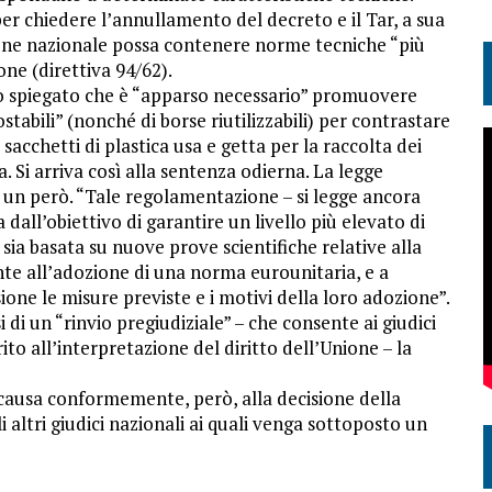
 per chiedere l’annullamento del decreto e il Tar, a sua
zione nazionale possa contenere norme tecniche “più
ione (direttiva 94/62).
nno spiegato che è “apparso necessario” promuovere
stabili” (nonché di borse riutilizzabili) per contrastare
 sacchetti di plastica usa e getta per la raccolta dei
a. Si arriva così alla sentenza odierna. La legge
c’è un però. “Tale regolamentazione – si legge ancora
dall’obiettivo di garantire un livello più elevato di
sia basata su nuove prove scientifiche relative alla
e all’adozione di una norma eurounitaria, e a
ne le misure previste e i motivi della loro adozione”.
 di un “rinvio pregiudiziale” – che consente ai giudici
ito all’interpretazione del diritto dell’Unione – la
a causa conformemente, però, alla decisione della
i altri giudici nazionali ai quali venga sottoposto un