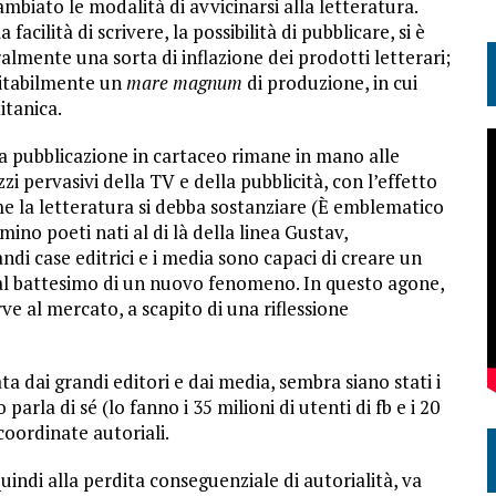
mbiato le modalità di avvicinarsi alla letteratura.
acilità di scrivere, la possibilità di pubblicare, si è
ralmente una sorta di inflazione dei prodotti letterari;
evitabilmente un
mare magnum
di produzione, in cui
itanica.
 la pubblicazione in cartaceo rimane in mano alle
i pervasivi della TV e della pubblicità, con l’effetto
me la letteratura si debba sostanziare (È emblematico
mino poeti nati al di là della linea Gustav,
ndi case editrici e i media sono capaci di creare un
l battesimo di un nuovo fenomeno. In questo agone,
rve al mercato, a scapito di una riflessione
ta dai grandi editori e dai media, sembra siano stati i
parla di sé (lo fanno i 35 milioni di utenti di fb e i 20
coordinate autoriali.
indi alla perdita conseguenziale di autorialità, va