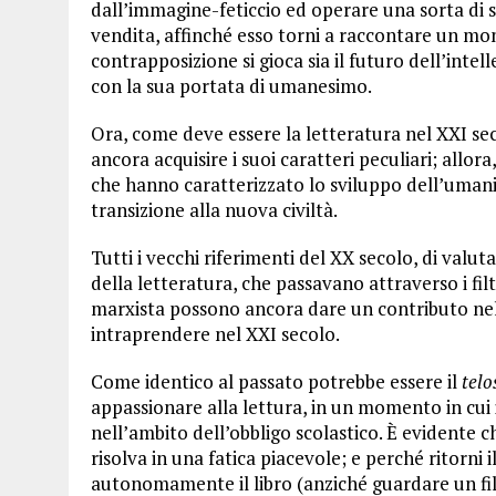
dall’immagine-feticcio ed operare una sorta di
vendita, affinché esso torni a raccontare un mon
contrapposizione si gioca sia il futuro dell’intell
con la sua portata di umanesimo.
Ora, come deve essere la letteratura nel XXI se
ancora acquisire i suoi caratteri peculiari; allora
che hanno caratterizzato lo sviluppo dell’umanit
transizione alla nuova civiltà.
Tutti i vecchi riferimenti del XX secolo, di valut
della letteratura, che passavano attraverso i filtr
marxista possono ancora dare un contributo nel 
intraprendere nel XXI secolo.
Come identico al passato potrebbe essere il
telo
appassionare alla lettura, in un momento in cui i
nell’ambito dell’obbligo scolastico. È evidente ch
risolva in una fatica piacevole; e perché ritorni 
autonomamente il libro (anziché guardare un fi