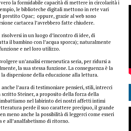
ero la formidabile capacità di mettere in circolarità i
sempio, le biblioteche digitali mettono in rete vari
e al prestito Opac; oppure, grazie al web sono
versione cartacea l’avrebbero fatte chiudere.
solversi in un luogo d’incontro di idee, di
 butta il bambino con l’acqua sporca); naturalmente
unzione e nel loro utilizzo.
svolgere un’analisi ermeneutica seria, per ridursi a
mente, la sua stessa funzione. La conseguenza è la
la dispersione della educazione alla lettura.
anche l’aura di testimoniare pensieri, stili, intrecci
scritto Steiner, a proposito della forza della
 imbattiamo nel labirinto dei nostri affetti intimi
letteratura perde il suo carattere precipuo, il grande
ien meno anche la possibilità di leggerci come esseri
 e all’analfabetismo di ritorno.