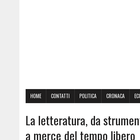
HOME
CONTATTI
POLITICA
CRONACA
EC
La letteratura, da strume
a merce del tempo libero