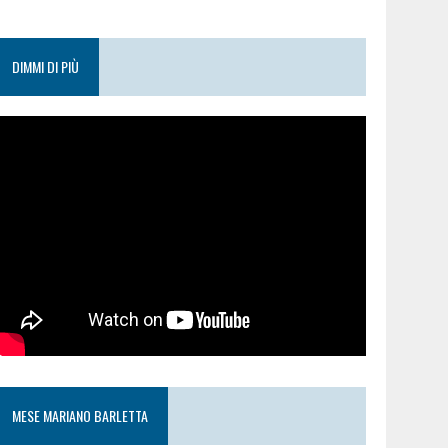
DIMMI DI PIÙ
MESE MARIANO BARLETTA