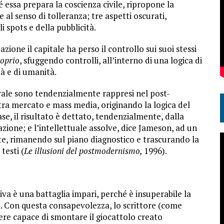
 essa prepara la coscienza civile, ripropone la
al senso di tolleranza; tre aspetti oscurati,
i spots e della pubblicità.
one il capitale ha perso il controllo sui suoi stessi
oprio
, sfuggendo controlli, all’interno di una logica di
tà e di umanità.
rale sono tendenzialmente rappresi nel post-
tra mercato e mass media, originando la logica del
e, il risultato è dettato, tendenzialmente, dalla
zazione; e l’intellettuale assolve, dice Jameson, ad un
rte, rimanendo sul piano diagnostico e trascurando la
testi (
Le illusioni del postmodernismo,
1996).
iva è una battaglia impari, perché è insuperabile la
à. Con questa consapevolezza, lo scrittore (come
ere capace di smontare il giocattolo creato