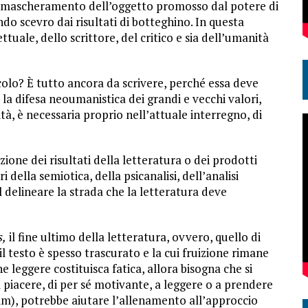
 smascheramento dell’oggetto promosso dal potere di
do scevro dai risultati di botteghino. In questa
ettuale, dello scrittore, del critico e sia dell’umanità
colo? È tutto ancora da scrivere, perché essa deve
, la difesa neoumanistica dei grandi e vecchi valori,
à, è necessaria proprio nell’attuale interregno, di
azione dei risultati della letteratura o dei prodotti
i della semiotica, della psicanalisi, dell’analisi
delineare la strada che la letteratura deve
s,
il fine ultimo della letteratura, ovvero, quello di
l testo è spesso trascurato e la cui fruizione rimane
e leggere costituisca fatica, allora bisogna che si
il piacere, di per sé motivante, a leggere o a prendere
lm), potrebbe aiutare l’allenamento all’approccio