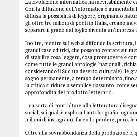
La rivoluzione informatica ha inevitabilmente ca
Con la diffusione dell’informatica è aumentata la f
diffusa la possibilità di leggere, originando natu
gli oltre tre milioni di poeti in Italia, creano in
separare il grano dal loglio diventa un’impresa t
Inoltre, mentre sul web si diffonde la scrittura,
grandi case editrici, che possono contare sui mezz
di stabilire cosa leggere, cosa promuovere e co
come tutte le grandi antologie ‘nazionali’, richia
considerando il Sud un deserto culturale); le gra
sogno permanente, a tempo determinato, fino a
la critica si riduce a semplice riassunto, come se
approfondita del prodotto letterario.
Una sorta di contraltare alla letteratura disegna
social, sui quali è esplosa l’autobiografia: ognuno 
milioni di instagram), facendo perdere, però, le 
Oltre alla sovrabbondanza della produzione e, qu