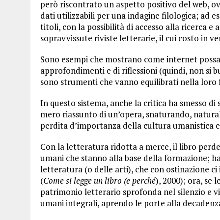
però riscontrato un aspetto positivo del web, ovv
dati utilizzabili per una indagine filologica; ad e
titoli, con la possibilità di accesso alla ricerca 
sopravvissute riviste letterarie, il cui costo in 
Sono esempi che mostrano come internet possa ri
approfondimenti e di riflessioni (quindi, non si
sono strumenti che vanno equilibrati nella loro f
In questo sistema, anche la critica ha smesso di 
mero riassunto di un’opera, snaturando, natural
perdita d’importanza della cultura umanistica e 
Con la letteratura ridotta a merce, il libro perde 
umani che stanno alla base della formazione; ha 
letteratura (o delle arti), che con ostinazione ci
(
Come si legge un libro (e perché
), 2000); ora, se 
patrimonio letterario sprofonda nel silenzio e v
umani integrali, aprendo le porte alla decadenza