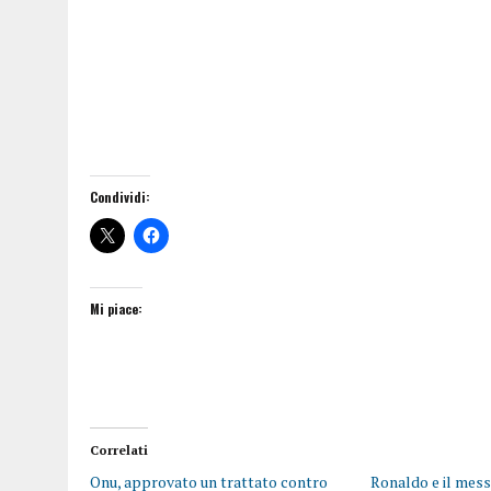
Condividi:
Mi piace:
Correlati
Onu, approvato un trattato contro
Ronaldo e il mess