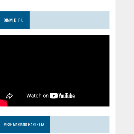
DIMMI DI PIÙ
MESE MARIANO BARLETTA