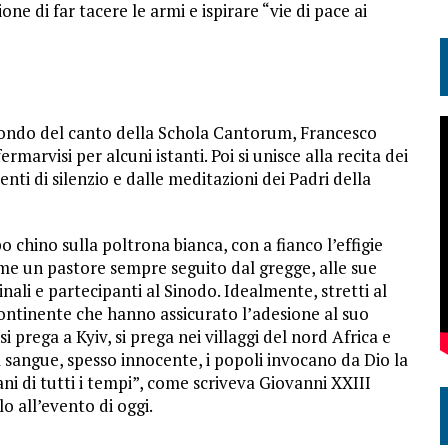
one di far tacere le armi e ispirare “vie di pace ai
ttofondo del canto della Schola Cantorum, Francesco
rmarvisi per alcuni istanti. Poi si unisce alla recita dei
nti di silenzio e dalle meditazioni dei Padri della
o chino sulla poltrona bianca, con a fianco l’effigie
me un pastore sempre seguito dal gregge, alle sue
dinali e partecipanti al Sinodo. Idealmente, stretti al
continente che hanno assicurato l’adesione al suo
i prega a Kyiv, si prega nei villaggi del nord Africa e
l sangue, spesso innocente, i popoli invocano da Dio la
ni di tutti i tempi”, come scriveva Giovanni XXIII
lo all’evento di oggi.