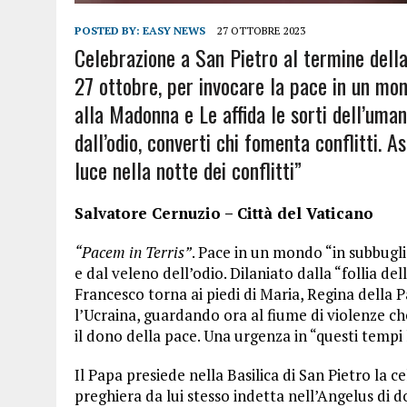
POSTED BY:
EASY NEWS
27 OTTOBRE 2023
Celebrazione a San Pietro al termine della
27 ottobre, per invocare la pace in un mon
alla Madonna e Le affida le sorti dell’uman
dall’odio, converti chi fomenta conflitti. A
luce nella notte dei conflitti”
Salvatore Cernuzio – Città del Vaticano
“Pacem in Terris”
. Pace in un mondo “in subbuglio
e dal veleno dell’odio. Dilaniato dalla “follia de
Francesco torna ai piedi di Maria, Regina della Pa
l’Ucraina, guardando ora al fiume di violenze c
il dono della pace. Una urgenza in “questi tempi l
Il Papa presiede nella Basilica di San Pietro la 
preghiera da lui stesso indetta nell’Angelus di 