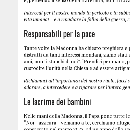
e, perdendo il senso della fraternità, non ritrova
Intercedi per il nostro mondo in pericolo e in subbu
vita umana! – e a ripudiare la follia della guerra, 
Responsabili per la pace
Tante volte la Madonna ha chiesto preghiera e pe
distratti da tanti interessi mondani, siamo stati s
ami, non ti stanchi di noi”. “Prendici per mano, 
custodire l’unità nella Chiesa e ad essere artig
Richiamaci all’importanza del nostro ruolo, facci s
adorare, a intercedere e a riparare per l’intero g
Le lacrime dei bambini
Nelle mani della Madonna, il Papa pone tutte le
“Noi – assicura – veniamo a te, cerchiamo rifugi
consacrato nel marzo 2022, ad un anno dallo scop