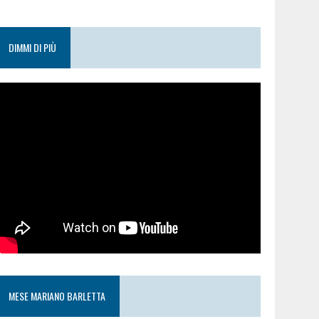
DIMMI DI PIÙ
MESE MARIANO BARLETTA