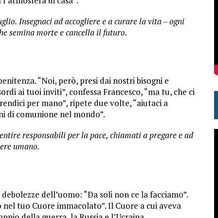
 l’atmosfera di casa”.
glio. Insegnaci ad accogliere e a curare la vita – ogni
che semina morte e cancella il futuro.
nitenza. “Noi, però, presi dai nostri bisogni e
ordi ai tuoi inviti”, confessa Francesco, “ma tu, che ci
prendici per mano”, ripete due volte, “aiutaci a
iani di comunione nel mondo”.
entire responsabili per la pace, chiamati a pregare e ad
enere umano.
 debolezze dell’uomo: “Da soli non ce la facciamo”.
o nel tuo Cuore immacolato”. Il Cuore a cui aveva
pio della guerra, la Russia e l’Ucraina.