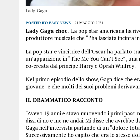
Lady-Gaga
POSTED BY:
EASY NEWS
21 MAGGIO 2021
Lady Gaga choc
. La pop star americana ha riv
produttore musicale che “l’ha lasciata incinta i
La pop star e vincitrice dell’Oscar ha parlato t
un’apparizione in “The Me You Can’t See” , una 
co-creata dal principe Harry e Oprah Winfrey .
Nel primo episodio dello show, Gaga dice che e
giovane” e che molti dei suoi problemi derivava
IL DRAMMATICO RACCONTO
“Avevo 19 anni e stavo muovendo i primi passi nel 
dissi di no e me ne andai. Mi disse che avrebbe 
Gaga nell’intervista parlando di un “dolore total
Successivamente ho capito che era lo stesso do