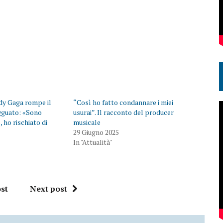
ady Gaga rompe il
“Così ho fatto condannare i miei
agguato: «Sono
usurai”. Il racconto del producer
 ho rischiato di
musicale
29 Giugno 2025
In "Attualità"
st
Next post