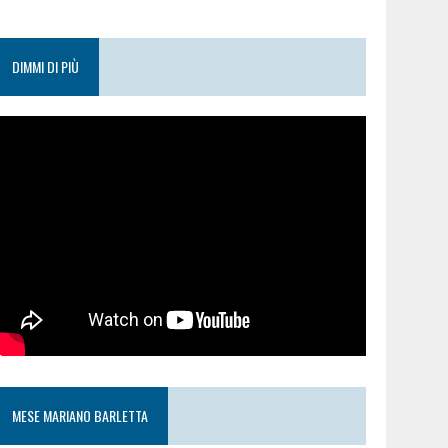
DIMMI DI PIÙ
MESE MARIANO BARLETTA