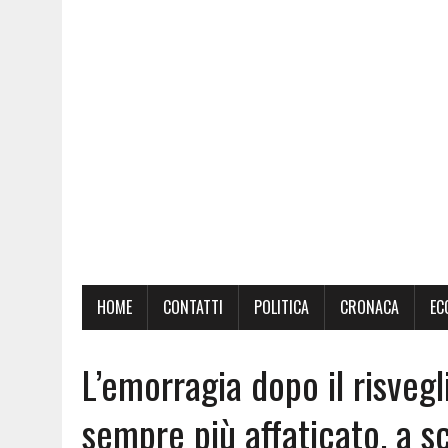
HOME
CONTATTI
POLITICA
CRONACA
EC
L’emorragia dopo il risveg
sempre più affaticato, a s