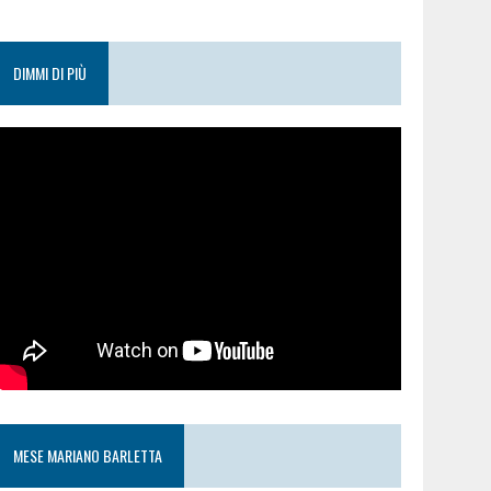
DIMMI DI PIÙ
MESE MARIANO BARLETTA