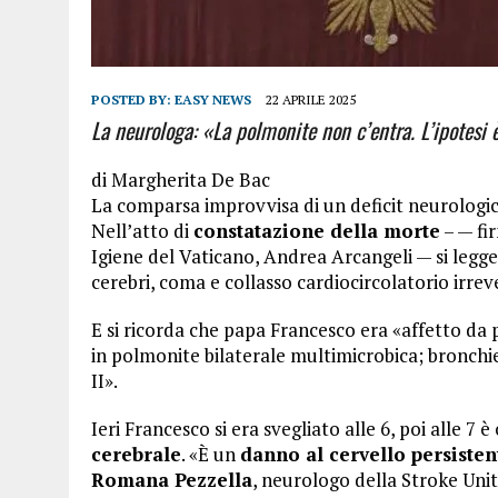
POSTED BY:
EASY NEWS
22 APRILE 2025
La neurologa: «La polmonite non c’entra. L’ipotesi 
di
Margherita De Bac
La comparsa improvvisa di un deficit neurologi
Nell’atto di
constatazione della morte
– — fi
Igiene del Vaticano, Andrea Arcangeli — si legge
cerebri, coma e collasso cardiocircolatorio irreve
E si ricorda che papa Francesco era «affetto da p
in polmonite bilaterale multimicrobica; bronchie
II».
Ieri Francesco si era svegliato alle 6, poi alle 
cerebrale
. «È un
danno al cervello persisten
Romana Pezzella
, neurologo della Stroke Uni