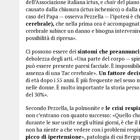
dell’Associazione italiana ictus, e
chair
del piano 
causato dalla chiusura (ictus ischemico) o dalla
caso del Papa — osserva Pezzella — l’ipotesi è che
cerebrale),
che nella prima ora è accompagnat
cerebrale subisce un danno e bisogna intervenir
possibilità di ripresa».
Ci possono essere dei
sintomi che preannuncia
debolezza degli arti. «Una parte del corpo — spie
può essere presente paresi facciale. È impossibil
assenza di una Tac cerebrale».
Un fattore decis
di età dopo i 55 anni. È più frequente nel sesso 
nelle donne. È molto importante la storia persona
del 30%».
Secondo Pezzella, la polmonite e
le crisi respi
non c’entrano con quanto successo: «Quello che
durante le sue uscite negli ultimi giorni, è che il
non ha niente a che vedere con i problemi respir
picco di ipertensione
», patologia di cui Bergo