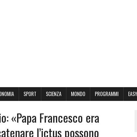
ONOMIA
SPORT
SCIENZA
MONDO
PROGRAMMI
EASY
lio: «Papa Francesco era
catenare l’ictus possono