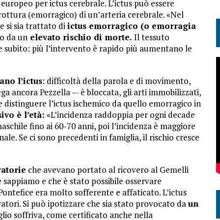
europeo per ictus cerebrale. L’ictus può essere
 rottura (emorragico) di un’arteria cerebrale. «Nel
 si sia trattato di
ictus emorragico (o emorragia
o da un
elevato rischio di morte.
Il tessuto
e subito: più l’intervento è rapido più aumentano le
no l’ictus
: difficoltà della parola e di movimento,
ga ancora Pezzella — è bloccata, gli arti immobilizzati,
e distinguere l’ictus ischemico da quello emorragico in
ivo è l’età:
«L’incidenza raddoppia per ogni decade
maschile fino ai 60-70 anni, poi l’incidenza è maggiore
le. Se ci sono precedenti in famiglia, il rischio cresce
ratorie
che avevano portato al ricovero al Gemelli
 sappiamo e che è stato possibile osservare
 Pontefice era molto sofferente e affaticato. L’ictus
atori. Si può ipotizzare che sia stato provocato da
un
glio soffriva, come certificato anche nella