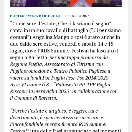
POSTED BY:
SAVIO ROCIOLA
17 LUGLIO 2023
“Come sere d’estate, Che ti lasciano il sеgno”
canta in un suo cavallo di battaglia (“Ci pensiamo
domani”) Angelina Mango e così è stato anche in
due calde sere estive, venerdì e sabato 14 e 15
luglio, dove l’RDS Summer Festival ha lasciato il
segno a Barletta,
per una tappa promossa da
Regione Puglia, Assessorato al Turismo con
Pugliapromozione e Teatro Pubblico Pugliese a
valere su fondi Por Puglia Fesr-Fse 2014/2020 –
Asse VI azione 6.8 – “Palinsesto PP-TPP Puglia –
Riscopri la meraviglia 2023” in collaborazione con
il Comune di Barletta.
“Perchè l’estate è un gioco, è leggerezza e
divertimento, è spensieratezza e curiosità, è
l’inconfondibile energia firmata RDS Summer
Festival”
una delle frasi pronunciate nei momenti