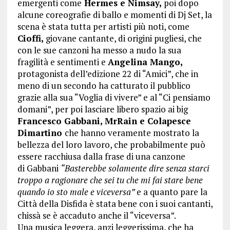
emergenti come
Hermes e Nimsay,
poi dopo
alcune coreografie di ballo e momenti di Dj Set, la
scena è stata tutta per artisti più noti, come
Cioffi,
giovane cantante, di origini pugliesi, che
con le sue canzoni ha messo a nudo la sua
fragilità e sentimenti e
Angelina Mango,
protagonista dell’edizione 22 di “Amici”, che in
meno di un secondo ha catturato il pubblico
grazie alla sua “Voglia di vivere” e al “Ci pensiamo
domani”, per poi lasciare libero spazio ai big
Francesco Gabbani, MrRain e Colapesce
Dimartino
che hanno veramente mostrato la
bellezza del loro lavoro, che probabilmente può
essere racchiusa dalla frase di una canzone
di Gabbani
“Basterebbe solamente dire senza starci
troppo a ragionare che sei tu che mi fai stare bene
quando io sto male e viceversa”
e a quanto pare la
Città della Disfida è stata bene con i suoi cantanti,
chissà se è accaduto anche il “viceversa”.
Una musica leggera, anzi leggerissima, che ha