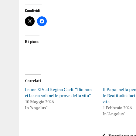
Condividi:
Mi piace:
Correlati
Leone XIV al Regina Caeli: “Dio non
Il Papa: nella pe
ci lascia soli nelle prove della vita”
le Beatitudini luc
10 Maggio 2026
vita
In "Angelus"
1 Febbraio 2026
In "Angelus"