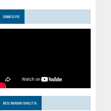
DIMMI DI PIÙ
MESE MARIANO BARLETTA