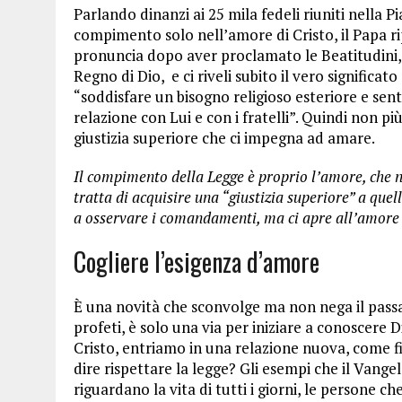
Parlando dinanzi ai 25 mila fedeli riuniti nella P
compimento solo nell’amore di Cristo, il Papa r
pronuncia dopo aver proclamato le Beatitudini, e
Regno di Dio, e ci riveli subito il vero significat
“soddisfare un bisogno religioso esteriore e sent
relazione con Lui e con i fratelli”. Quindi non p
giustizia superiore che ci impegna ad amare.
Il compimento della Legge è proprio l’amore, che ne
tratta di acquisire una “giustizia superiore” a quella
a osservare i comandamenti, ma ci apre all’amore 
Cogliere l’esigenza d’amore
È una novità che sconvolge ma non nega il passat
profeti, è solo una via per iniziare a conoscere D
Cristo, entriamo in una relazione nuova, come fig
dire rispettare la legge? Gli esempi che il Vange
riguardano la vita di tutti i giorni, le persone che