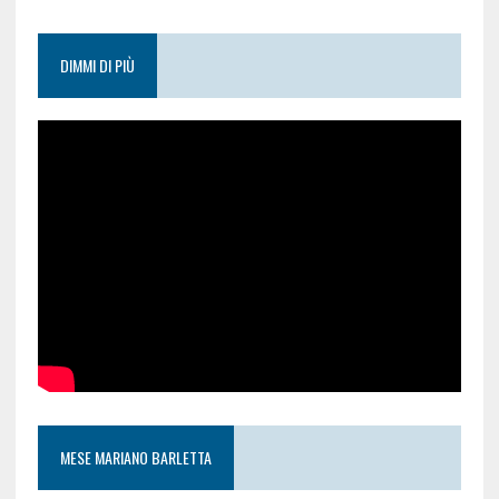
DIMMI DI PIÙ
MESE MARIANO BARLETTA