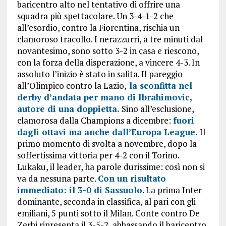
baricentro alto nel tentativo di offrire una
squadra più spettacolare. Un 3-4-1-2 che
all’esordio, contro la Fiorentina, rischia un
clamoroso tracollo. I nerazzurri, a tre minuti dal
novantesimo, sono sotto 3-2 in casa e riescono,
con la forza della disperazione, a vincere 4-3. In
assoluto l’inizio è stato in salita. Il pareggio
all’Olimpico contro la Lazio,
la sconfitta nel
derby d’andata per mano di Ibrahimovic,
autore di una doppietta.
Sino all’esclusione,
clamorosa dalla Champions a dicembre:
fuori
dagli ottavi ma anche dall’Europa League.
Il
primo momento di svolta a novembre, dopo la
soffertissima vittoria per 4-2 con il Torino.
Lukaku, il leader, ha parole durissime: così non si
va da nessuna parte.
Con un risultato
immediato: il 3-0 di Sassuolo
. La prima Inter
dominante, seconda in classifica, al pari con gli
emiliani, 5 punti sotto il Milan. Conte contro De
Zerbi ripresenta il 3-5-2, abbassando il baricentro