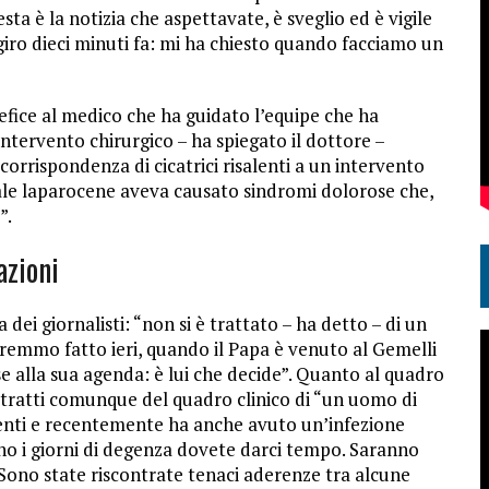
esta è la notizia che aspettavate, è sveglio ed è vigile
 giro dieci minuti fa: mi ha chiesto quando facciamo un
efice al medico che ha guidato l’equipe che ha
Intervento chirurgico – ha spiegato il dottore –
rrispondenza di cicatrici risalenti a un intervento
ale laparocene aveva causato sindromi dolorose che,
”.
azioni
 dei giornalisti: “non si è trattato – ha detto – di un
vremmo fatto ieri, quando il Papa è venuto al Gemelli
e alla sua agenda: è lui che decide”. Quanto al quadro
i tratti comunque del quadro clinico di “un uomo di
venti e recentemente ha anche avuto un’infezione
no i giorni di degenza dovete darci tempo. Saranno
. Sono state riscontrate tenaci aderenze tra alcune