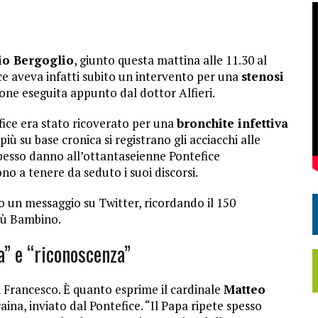
io Bergoglio
, giunto questa mattina alle 11.30 al
fice aveva infatti subito un intervento per una
stenosi
ione eseguita appunto dal dottor Alfieri.
efice era stato ricoverato per una
bronchite infettiva
iù su base cronica si registrano gli acciacchi alle
 spesso danno all’ottantaseienne Pontefice
ono a tenere da seduto i suoi discorsi.
o un messaggio su Twitter, ricordando il 150
esù Bambino.
a” e “riconoscenza”
 Francesco. È quanto esprime il cardinale
Matteo
raina, inviato dal Pontefice. “Il Papa ripete spesso