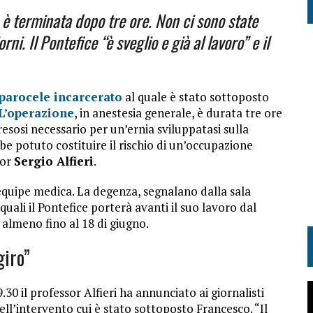
 è terminata dopo tre ore. Non ci sono state
i. Il Pontefice “è sveglio e già al lavoro” e il
parocele incarcerato
al quale è stato sottoposto
L’operazione
, in anestesia generale, è durata tre ore
resosi necessario per un’ernia sviluppatasi sulla
be potuto costituire il rischio di un’occupazione
tor
Sergio Alfieri
.
l’equipe medica. La degenza, segnalano dalla sala
quali il Pontefice porterà avanti il suo lavoro dal
e almeno fino al 18 di giugno.
giro”
0 il professor Alfieri ha annunciato ai giornalisti
i dell’intervento cui è stato sottoposto Francesco. “Il