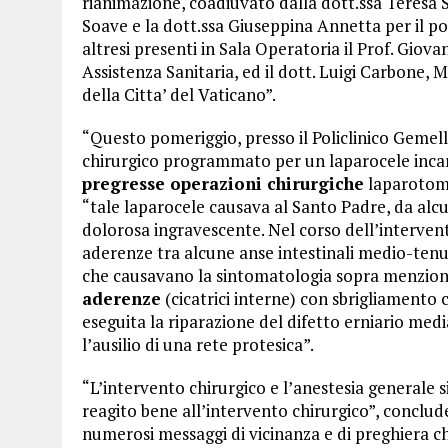
rianimazione, coadiuvato dalla dott.ssa Teresa S
Soave e la dott.ssa Giuseppina Annetta per il p
altresi presenti in Sala Operatoria il Prof. Giov
Assistenza Sanitaria, ed il dott. Luigi Carbone, 
della Citta’ del Vaticano”.
“Questo pomeriggio, presso il Policlinico Gemell
chirurgico programmato per un laparocele inca
pregresse operazioni chirurgiche
laparotomi
“tale laparocele causava al Santo Padre, da alc
dolorosa ingravescente. Nel corso dell’intervent
aderenze tra alcune anse intestinali medio-tenu
che causavano la sintomatologia sopra menziona
aderenze
(cicatrici interne) con sbrigliamento 
eseguita la riparazione del difetto erniario me
l’ausilio di una rete protesica”.
“L’intervento chirurgico e l’anestesia generale 
reagito bene all’intervento chirurgico”, conclude 
numerosi messaggi di vicinanza e di preghiera c