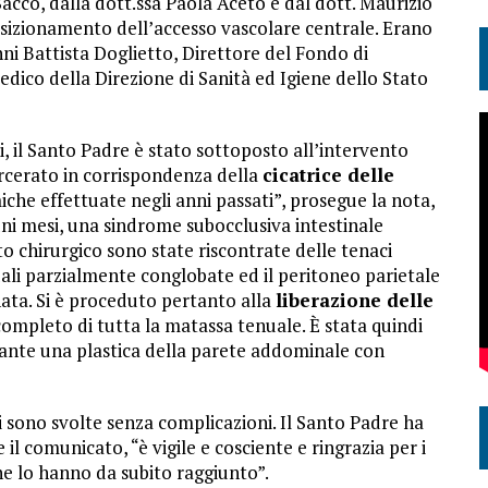
acco, dalla dott.ssa Paola Aceto e dal dott. Maurizio
osizionamento dell’accesso vascolare centrale. Erano
anni Battista Doglietto, Direttore del Fondo di
Medico della Direzione di Sanità ed Igiene dello Stato
i, il Santo Padre è stato sottoposto all’intervento
rcerato in corrispondenza della
cicatrice delle
che effettuate negli anni passati”, prosegue la nota,
uni mesi, una sindrome subocclusiva intestinale
o chirurgico sono state riscontrate delle tenaci
ali parzialmente conglobate ed il peritoneo parietale
ta. Si è proceduto pertanto alla
liberazione delle
completo di tutta la matassa tenuale. È stata quindi
diante una plastica della parete addominale con
si sono svolte senza complicazioni. Il Santo Padre ha
il comunicato, “è vigile e cosciente e ringrazia per i
he lo hanno da subito raggiunto”.