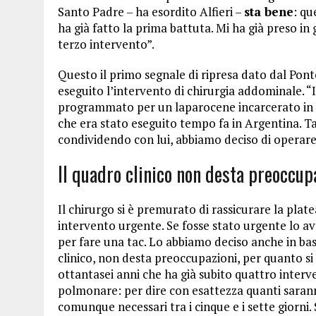
Santo Padre – ha esordito Alfieri –
sta bene
: qu
ha già fatto la prima battuta. Mi ha già preso in
terzo intervento”.
Questo il primo segnale di ripresa dato dal Pont
eseguito l’intervento di chirurgia addominale. “
programmato per un laparocene incarcerato in co
che era stato eseguito tempo fa in Argentina. T
condividendo con lui, abbiamo deciso di operare
Il quadro clinico non desta preoccup
Il chirurgo si è premurato di rassicurare la platea
intervento urgente. Se fosse stato urgente lo a
per fare una tac. Lo abbiamo deciso anche in bas
clinico, non desta preoccupazioni, per quanto s
ottantasei anni che ha già subito quattro inter
polmonare: per dire con esattezza quanti saran
comunque necessari tra i cinque e i sette giorni