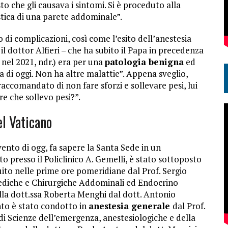
sto che gli causava i sintomi. Si è proceduto alla
astica di una parete addominale”.
o di complicazioni, così come l’esito dell’anestesia
il dottor Alfieri – che ha subito il Papa in precedenza
 nel 2021, ndr.) era per una
patologia benigna
ed
di oggi. Non ha altre malattie”. Appena sveglio,
accomandato di non fare sforzi e sollevare pesi, lui
re che sollevo pesi?”.
el Vaticano
vento di ogg, fa sapere la Santa Sede in un
to presso il Policlinico A. Gemelli, è stato sottoposto
ito nelle prime ore pomeridiane dal Prof. Sergio
Mediche e Chirurgiche Addominali ed Endocrino
alla dott.ssa Roberta Menghi dal dott. Antonio
nto è stato condotto in
anestesia generale
dal Prof.
i Scienze dell’emergenza, anestesiologiche e della