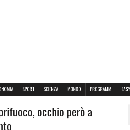
ONOMIA
SPORT
SCIENZA
MONDO
PROGRAMMI
EASY
coprifuoco, occhio però a
nto