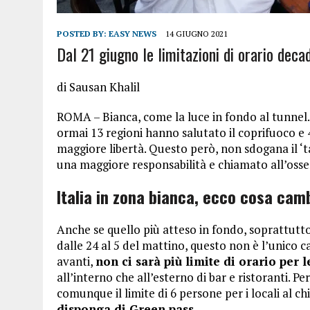
POSTED BY:
EASY NEWS
14 GIUGNO 2021
Dal 21 giugno le limitazioni di orario dec
di Sausan Khalil
ROMA – Bianca, come la luce in fondo al tunnel. E’
ormai 13 regioni hanno salutato il coprifuoco e 
maggiore libertà. Questo però, non sdogana il ‘ta
una maggiore responsabilità e chiamato all’osse
Italia in zona bianca, ecco cosa cam
Anche se quello più atteso in fondo, soprattutto
dalle 24 al 5 del mattino, questo non è l’unico 
avanti,
non ci sarà più limite di orario per 
all’interno che all’esterno di bar e ristoranti. 
comunque il limite di 6 persone per i locali al c
disponga di Green pass
.