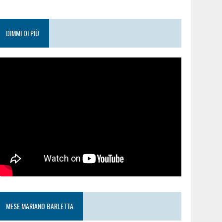
DIMMI DI PIÙ
MESE MARIANO BARLETTA