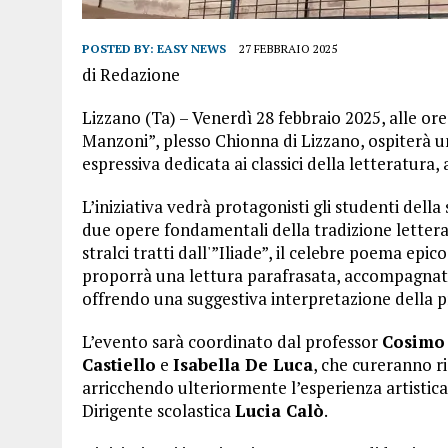
POSTED BY:
EASY NEWS
27 FEBBRAIO 2025
di Redazione
Lizzano (Ta) – Venerdì 28 febbraio 2025, alle or
Manzoni”, plesso Chionna di Lizzano, ospiterà u
espressiva dedicata ai classici della letteratura
L’iniziativa vedrà protagonisti gli studenti del
due opere fondamentali della tradizione lettera
stralci tratti dall'”Iliade”, il celebre poema ep
proporrà una lettura parafrasata, accompagnata d
offrendo una suggestiva interpretazione della 
L’evento sarà coordinato dal professor
Cosimo
Castiello
e
Isabella De Luca
, che cureranno r
arricchendo ulteriormente l’esperienza artistica 
Dirigente scolastica
Lucia Calò
.