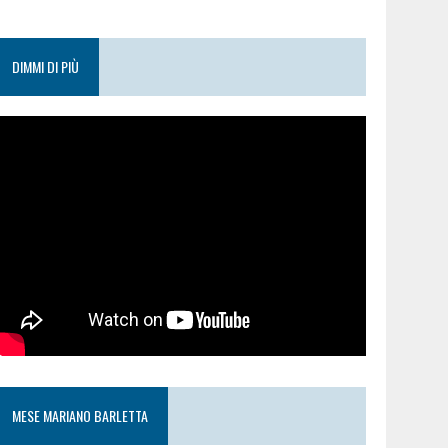
DIMMI DI PIÙ
MESE MARIANO BARLETTA