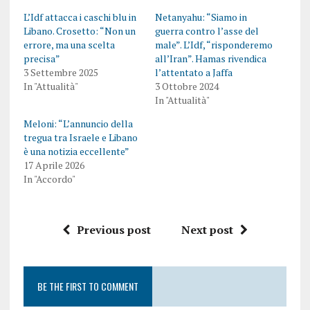
L’Idf attacca i caschi blu in
Netanyahu: “Siamo in
Libano. Crosetto: “Non un
guerra contro l’asse del
errore, ma una scelta
male”. L’Idf, “risponderemo
precisa”
all’Iran”. Hamas rivendica
3 Settembre 2025
l’attentato a Jaffa
In "Attualità"
3 Ottobre 2024
In "Attualità"
Meloni: “L’annuncio della
tregua tra Israele e Libano
è una notizia eccellente”
17 Aprile 2026
In "Accordo"
Previous post
Next post
BE THE FIRST TO COMMENT