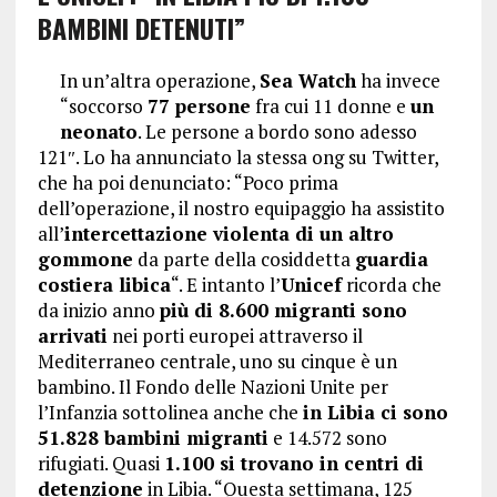
BAMBINI DETENUTI”
In un’altra operazione,
Sea Watch
ha invece
“soccorso
77 persone
fra cui 11 donne e
un
neonato
. Le persone a bordo sono adesso
121″. Lo ha annunciato la stessa ong su Twitter,
che ha poi denunciato: “Poco prima
dell’operazione, il nostro equipaggio ha assistito
all’
intercettazione violenta di un altro
gommone
da parte della cosiddetta
guardia
costiera libica
“. E intanto l’
Unicef
ricorda che
da inizio anno
più di 8.600 migranti sono
arrivati
nei porti europei attraverso il
Mediterraneo centrale, uno su cinque è un
bambino. Il Fondo delle Nazioni Unite per
l’Infanzia sottolinea anche che
in Libia ci sono
51.828 bambini migranti
e 14.572 sono
rifugiati. Quasi
1.100 si trovano in centri di
detenzione
in Libia. “Questa settimana, 125