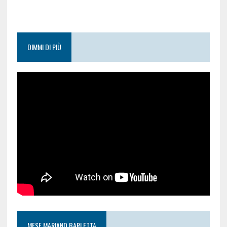
DIMMI DI PIÙ
MESE MARIANO BARLETTA