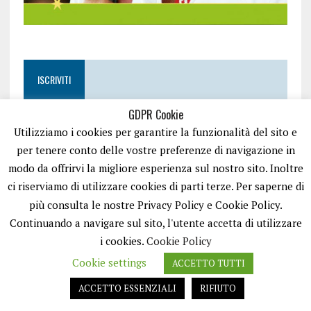
ISCRIVITI
GDPR Cookie
Utilizziamo i cookies per garantire la funzionalità del sito e
per tenere conto delle vostre preferenze di navigazione in
modo da offrirvi la migliore esperienza sul nostro sito. Inoltre
ci riserviamo di utilizzare cookies di parti terze. Per saperne di
più consulta le nostre Privacy Policy e Cookie Policy.
Continuando a navigare sul sito, l'utente accetta di utilizzare
i cookies.
Cookie Policy
Cookie settings
ACCETTO TUTTI
EASYNEWS24 È UN PORTALE GESTITO DA FRANCESCO TV - PARTITA IVA
08792490727 - TESTATA GIORNALISTICA REGISTRATA PRESSO IL TRIBUNALE
ACCETTO ESSENZIALI
RIFIUTO
DI TRANI RG N.256/2018 MOD.21/12/2023. TUTTI I DIRITTI RISERVATI.