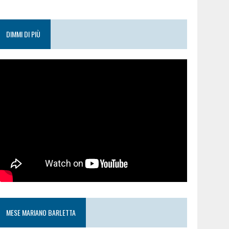
DIMMI DI PIÙ
MESE MARIANO BARLETTA