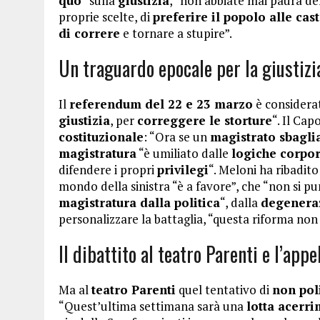
quo
” sulla
giustizia
, “non abbiate mai paura de
proprie scelte, di
preferire il popolo alle cas
di correre
e tornare a stupire”.
Un traguardo epocale per la giustizi
Il
referendum del 22 e 23 marzo
è consider
giustizia
, per
correggere le storture
“. Il Cap
costituzionale
: “Ora se un
magistrato sbagli
magistratura
“è umiliato dalle
logiche corpor
difendere i propri
privilegi
“. Meloni ha ribadito
mondo della sinistra “è a favore”, che “non si pu
magistratura dalla politica
“, dalla
degeneraz
personalizzare la battaglia, “questa riforma no
Il dibattito al teatro Parenti e l’appe
Ma al
teatro Parenti
quel tentativo di
non poli
“Quest’ultima settimana sarà una
lotta acerr