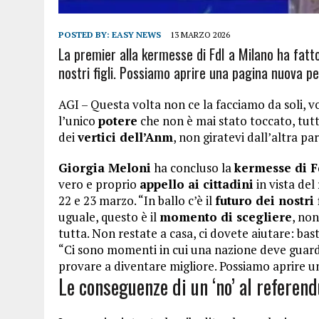
POSTED BY:
EASY NEWS
13 MARZO 2026
La premier alla kermesse di FdI a Milano ha fatto u
nostri figli. Possiamo aprire una pagina nuova pe
AGI – Questa volta non ce la facciamo da soli, 
l’unico
potere
che non è mai stato toccato, tutti
dei
vertici dell’Anm
, non giratevi dall’altra par
Giorgia Meloni
ha concluso la
kermesse di F
vero e proprio
appello ai cittadini
in vista del
22 e 23 marzo. “In ballo c’è il
futuro dei nostri 
uguale, questo è il
momento di scegliere
, no
tutta. Non restate a casa, ci dovete aiutare: ba
“Ci sono momenti in cui una nazione deve guarda
provare a diventare migliore. Possiamo aprire u
Le conseguenze di un ‘no’ al referen