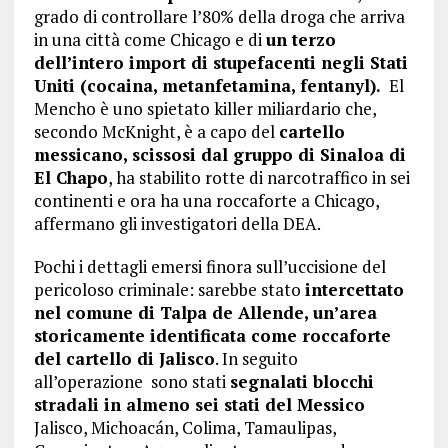
grado di controllare l’80% della droga che arriva
in una città come Chicago e di
un terzo
dell’intero import di stupefacenti negli Stati
Uniti (cocaina, metanfetamina, fentanyl).
El
Mencho è uno spietato killer miliardario che,
secondo McKnight, è a capo del
cartello
messicano, scissosi dal gruppo di Sinaloa di
El Chapo
, ha stabilito rotte di narcotraffico in sei
continenti e ora ha una roccaforte a Chicago,
affermano gli investigatori della DEA.
Pochi i dettagli emersi finora sull’uccisione del
pericoloso criminale: sarebbe stato
intercettato
nel comune di Talpa de Allende, un’area
storicamente identificata come roccaforte
del cartello di Jalisco
. In seguito
all’operazione sono stati
segnalati blocchi
stradali in almeno sei stati del Messico
Jalisco, Michoacán, Colima, Tamaulipas,