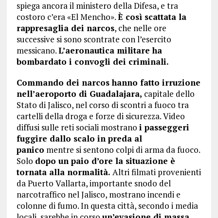
spiega ancora il ministero della Difesa, e tra
costoro c’era «El Mencho».
È così scattata la
rappresaglia dei narcos
, che nelle ore
successive si sono scontrate con l’esercito
messicano.
L’aeronautica militare ha
bombardato i convogli dei criminali.
Commando dei narcos hanno fatto irruzione
nell’aeroporto di Guadalajara,
capitale dello
Stato di Jalisco, nel corso di scontri a fuoco tra
cartelli della droga e forze di sicurezza. Video
diffusi sulle reti sociali mostrano
i passeggeri
fuggire dallo scalo in preda al
panico
mentre si sentono colpi di arma da fuoco.
Solo
dopo un paio d’ore la situazione è
tornata alla normalità.
Altri filmati provenienti
da Puerto Vallarta, importante snodo del
narcotraffico nel Jalisco, mostrano incendi e
colonne di fumo. In questa città, secondo i media
locali, sarebbe in corso
un’evasione di massa