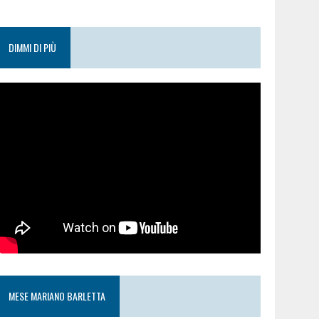
DIMMI DI PIÙ
MESE MARIANO BARLETTA