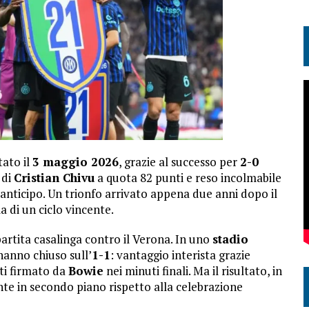
tato il
3 maggio 2026
, grazie al successo per
2-0
 di
Cristian Chivu
a quota 82 punti e reso incolmabile
i anticipo. Un trionfo arrivato appena due anni dopo il
 di un ciclo vincente.
artita casalinga contro il Verona. In uno
stadio
 hanno chiuso sull’
1-1
: vantaggio interista grazie
iti firmato da
Bowie
nei minuti finali. Ma il risultato, in
nte in secondo piano rispetto alla celebrazione