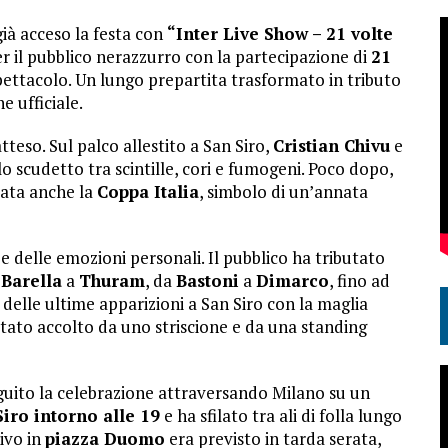
già acceso la festa con
“Inter Live Show – 21 volte
r il pubblico nerazzurro con la partecipazione di
21
ettacolo. Un lungo prepartita trasformato in tributo
e ufficiale.
tteso. Sul palco allestito a San Siro,
Cristian Chivu
e
o scudetto tra scintille, cori e fumogeni. Poco dopo,
rata anche la
Coppa Italia
, simbolo di un’annata
e delle emozioni personali. Il pubblico ha tributato
a
Barella
a
Thuram
, da
Bastoni
a
Dimarco
, fino ad
delle ultime apparizioni a San Siro con la maglia
tato accolto da uno striscione e da una standing
eguito la celebrazione attraversando Milano su un
Siro intorno alle 19
e ha sfilato tra ali di folla lungo
rivo in
piazza Duomo
era previsto in tarda serata,