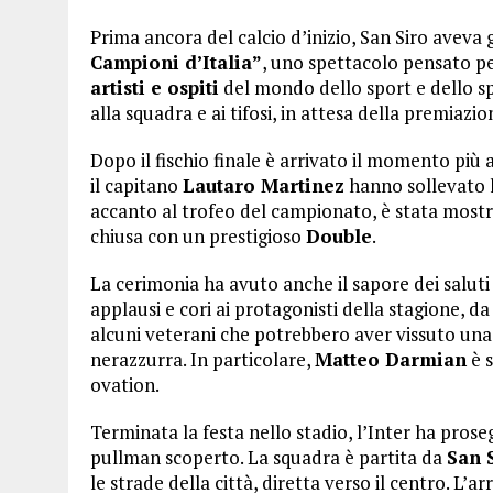
Prima ancora del calcio d’inizio, San Siro aveva 
Campioni d’Italia”
, uno spettacolo pensato pe
artisti e ospiti
del mondo dello sport e dello sp
alla squadra e ai tifosi, in attesa della premiazion
Dopo il fischio finale è arrivato il momento più a
il capitano
Lautaro Martinez
hanno sollevato l
accanto al trofeo del campionato, è stata most
chiusa con un prestigioso
Double
.
La cerimonia ha avuto anche il sapore dei saluti 
applausi e cori ai protagonisti della stagione, d
alcuni veterani che potrebbero aver vissuto una 
nerazzurra. In particolare,
Matteo Darmian
è s
ovation.
Terminata la festa nello stadio, l’Inter ha pros
pullman scoperto. La squadra è partita da
San 
le strade della città, diretta verso il centro. L’ar