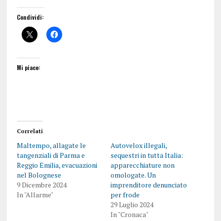
Condividi:
Mi piace:
Correlati
Maltempo, allagate le
Autovelox illegali,
tangenziali di Parma e
sequestri in tutta Italia:
Reggio Emilia, evacuazioni
apparecchiature non
nel Bolognese
omologate. Un
9 Dicembre 2024
imprenditore denunciato
In "Allarme"
per frode
29 Luglio 2024
In "Cronaca"