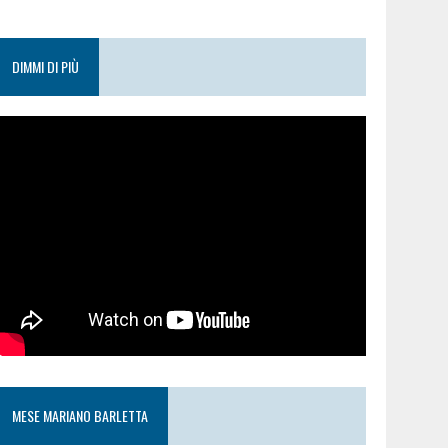
DIMMI DI PIÙ
MESE MARIANO BARLETTA