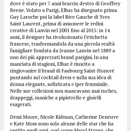
dove è stato per 7 anni braccio destro di Geoffrey
Beene. Volato a Parigi, Elbaz ha disegnato prima
Guy Laroche poi la label Rive Gauche di Yves
Saint Laurent, prima di assumere le redini
creative di Lanvin nel 2001 fino al 2015: in 14
anni, il designer ha rivoluzionato l’etichetta
francese, trasformandola da una piccola realtà
famigliare fondata da Jeanne Lanvin nel 1889 a
uno dei più apprezzati brand parigini. In una
manciata di stagioni, Elbaz è riuscito a
ringiovanire il brand di Faubourg Saint-Honoré
puntando sul cocktail dress e sulla sua idea di
donna elegante, sofisticata e iper femminile.
Nelle sue collezioni non mancavano mai ruches,
drappeggi, maniche a pipistrello e gioielli
esagerati.
Demi Moore, Nicole Kidman, Catherine Deneuve
e Kate Moss sono solo alcune delle star che ha
vestito negli anni, così come Meryl Streep, che