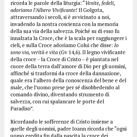
ricorda le parole della liturgia: “
Venite, fedeli,
adoriamo l’Albero Vivificante!
Il Golgota,
attraversando i secoli, si è avvicinato a noi,
invadendo la nostra coscienza con la memoria
della sua via della salvezza. Poiché su di esso fu
innalzata la Croce, che è la scala per raggiungere i
cieli, e sulla Croce adoriamo Colui che disse:
Io
sono via, verità e vita
(Gv 14,6). Il legno vivificante
della croce – la Croce di Cristo – è piantata nel
cuore della terra dall’amore di Dio per gli uomini,
affinché si trasformi da croce della dannazione,
quale era l’albero della conoscenza del bene e del
male, che l’uomo prese per sé disobbedendo al
comando divino, diventando strumento di
salvezza, con cui spalancare le porte del
Paradiso”.
Ricordando le sofferenze di Cristo insieme a
quelle degli uomini, padre Ioann ricorda che “ogni
uomo eredita fin dalla nascita la croce dei