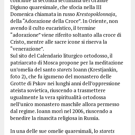
conclude la seconda settimana del Grande
Digiuno quaresimale, che sfocia nella III
Domenica chiamata in russo
Krestopoklonnaja
,
della “Adorazione della Croce”. In Oriente, non
avendo il culto eucaristico, il termine
“adorazione” viene riferito soltanto alla croce di
Cristo, mentre alle sacre icone si riserva la
“venerazione”.
Sul sito del Calendario liturgico ortodosso, il
patriarcato di Mosca propone per la meditazione
un’omelia del santo
starets
Ioann (Krestjankin,
foto 2), che fu igumeno del monastero delle
Grotte di Pskov nei lunghi anni dell’oppressione
ateista sovietica, riuscendo a trasmettere
ugualmente la vera spiritualità ortodossa
nell’unico monastero maschile allora permesso
dal regime. Ioann morì nel 2006, riuscendo a
benedire la rinascita religiosa in Russia.
In una delle sue omelie quaresimali, lo
starets