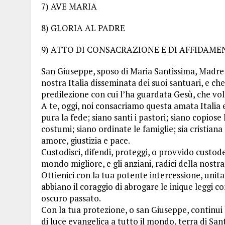
7) AVE MARIA
8) GLORIA AL PADRE
9) ATTO DI CONSACRAZIONE E DI AFFIDAMEN
San Giuseppe, sposo di Maria Santissima, Madre 
nostra Italia disseminata dei suoi santuari, e c
predilezione con cui l’ha guardata Gesù, che volle 
A te, oggi, noi consacriamo questa amata Italia e 
pura la fede; siano santi i pastori; siano copiose l
costumi; siano ordinate le famiglie; sia cristiana
amore, giustizia e pace.
Custodisci, difendi, proteggi, o provvido custode 
mondo migliore, e gli anziani, radici della nostra
Ottienici con la tua potente intercessione, unit
abbiano il coraggio di abrogare le inique leggi c
oscuro passato.
Con la tua protezione, o san Giuseppe, continui l’
di luce evangelica a tutto il mondo, terra di Sant