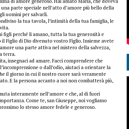
n clima di amore generoso. Hai amato Maria, che doveva
to una parte speciale nell’atto d’amore più bello della
gli uomini per salvarli.
diviso la tua tavola, l’intimità della tua famiglia, le
vita.
i figli perché li amano, tutta la tua generosità e
l Figlio di Dio divenuto vostro Figlio. Insieme avete
 amore una parte attiva nel mistero della salvezza,
a terra.
vita, insegnaci ad amare. Facci comprendere che
’incomprensione o dall’odio, aiutaci a orientare la
he il giorno in cui il nostro cuore sarà veramente
iato. E la persona accanto a noi non combatterà più,
enuta interamente nell’amore e che, al di fuori
 importanza. Come te, san Giuseppe, noi vogliamo
prossimo lo stesso amore fedele e generoso.