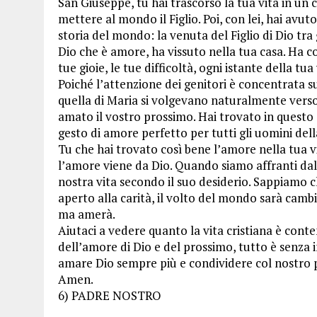
San Giuseppe, tu hai trascorso la tua vita in u
mettere al mondo il Figlio. Poi, con lei, hai avu
storia del mondo: la venuta del Figlio di Dio tra 
Dio che è amore, ha vissuto nella tua casa. Ha con
tue gioie, le tue difficoltà, ogni istante della tua 
Poiché l’attenzione dei genitori è concentrata su
quella di Maria si volgevano naturalmente verso i
amato il vostro prossimo. Hai trovato in questo
gesto di amore perfetto per tutti gli uomini dell
Tu che hai trovato così bene l’amore nella tua 
l’amore viene da Dio. Quando siamo affranti dall
nostra vita secondo il suo desiderio. Sappiamo c
aperto alla carità, il volto del mondo sarà camb
ma amerà.
Aiutaci a vedere quanto la vita cristiana è cont
dell’amore di Dio e del prossimo, tutto è senza
amare Dio sempre più e condividere col nostro 
Amen.
6) PADRE NOSTRO