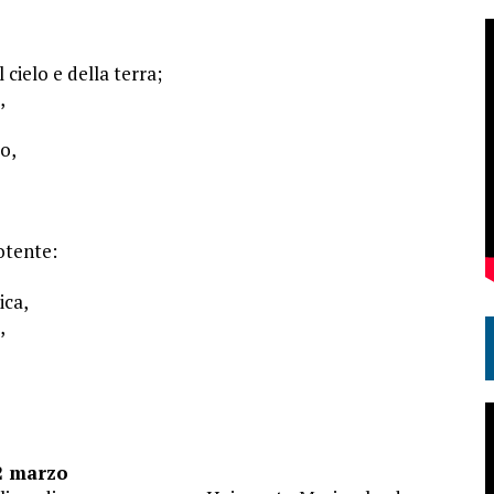
cielo e della terra;
,
o,
potente:
ica,
,
2 marzo