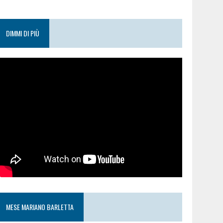
DIMMI DI PIÙ
MESE MARIANO BARLETTA